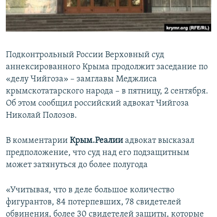
ПРИСОЕДИНЯЙТЕСЬ!
ПОБЕДИТЕЛЕЙ НЕ СУДЯТ?
КРЫМ.НЕПОКОРЕННЫЙ
ELIFBE
Подконтрольный России Верховный суд
УКРАИНСКАЯ ПРОБЛЕМА КРЫМА
аннексированного Крыма продолжит заседание по
Все сайты RFE/RL
«делу Чийгоза» – замглавы Меджлиса
крымскотатарского народа – в пятницу, 2 сентября.
Об этом сообщил российский адвокат Чийгоза
Николай Полозов.
В комментарии
Крым.Реалии
адвокат высказал
предположение, что суд над его подзащитным
может затянуться до более полугода
«Учитывая, что в деле большое количество
фигурантов, 84 потерпевших, 78 свидетелей
обвинения, более 30 свидетелей защиты, которые