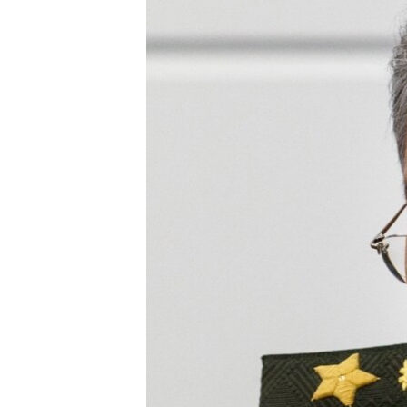
ПОБЕДИТЕЛЕЙ НЕ СУДЯТ?
КРЫМ.НЕПОКОРЕННЫЙ
ELIFBE
УКРАИНСКАЯ ПРОБЛЕМА КРЫМА