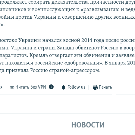
продолжает собирать доказательства причастности дру
иновников и военнослужащих к «развязыванию и ве
войны против Украины и совершению других военны
».
востоке Украины начался весной 2014 года после росс
ма. Украина и страны Запада обвиняют Россию в воо
аратистов. Кремль отвергает эти обвинения и заявляет
ут находиться российские «добровольцы». В января 201
да признала Россию страной-агрессором.
ся
Читать без VPN
Follow us
Печать
НОВОСТИ