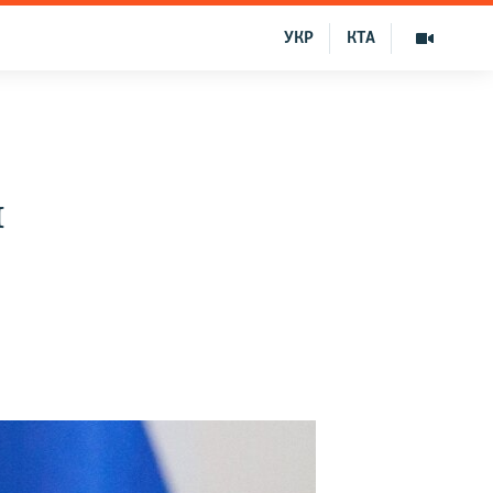
УКР
КТА
ы