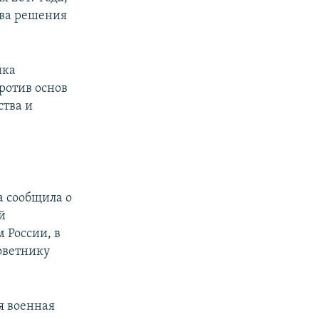
ыва решения
ика
ротив основ
ства и
а сообщила о
й
 России, в
оветнику
я военная