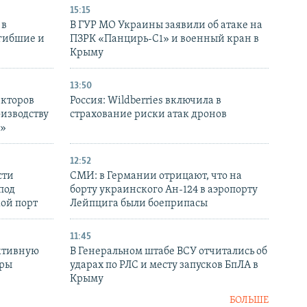
15:15
 в
В ГУР МО Украины заявили об атаке на
огибшие и
ПЗРК «Панцирь-С1» и военный кран в
Крыму
13:50
екторов
Россия: Wildberries включила в
оизводству
страхование риски атак дронов
р»
12:52
сти
СМИ: в Германии отрицают, что на
под
борту украинского Ан-124 в аэропорту
кой порт
Лейпцига были боеприпасы
11:45
ктивную
В Генеральном штабе ВСУ отчитались об
уры
ударах по РЛС и месту запусков БпЛА в
в
Крыму
БОЛЬШЕ