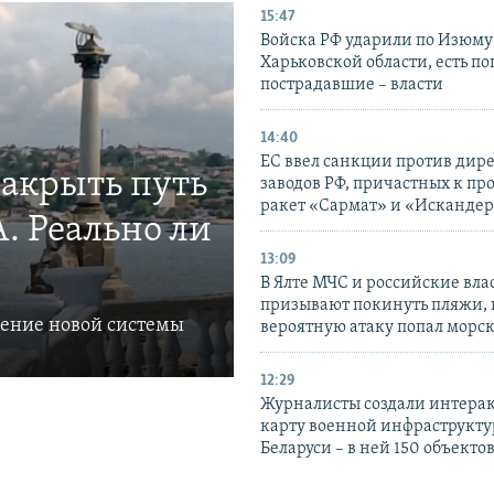
15:47
Войска РФ ударили по Изюму
Харьковской области, есть п
пострадавшие – власти
14:40
ЕС ввел санкции против дир
закрыть путь
заводов РФ, причастных к пр
ракет «Сармат» и «Исканде
. Реально ли
13:09
В Ялте МЧС и российские вла
призывают покинуть пляжи, 
ление новой системы
вероятную атаку попал морс
12:29
Журналисты создали интера
карту военной инфраструкт
Беларуси – в ней 150 объекто