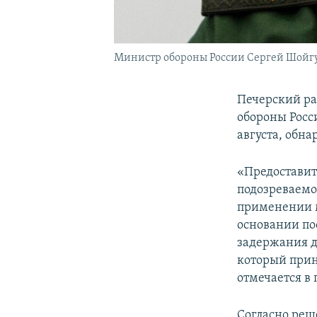
Министр обороны России Сергей Шойг
Печерский ра
обороны Росси
августа, обн
«Предоставит
подозреваемог
применении м
основании по
задержания д
который прин
отмечается в
Согласно реше