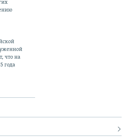
гих
дению
х
ийской
руженной
, что на
5 года