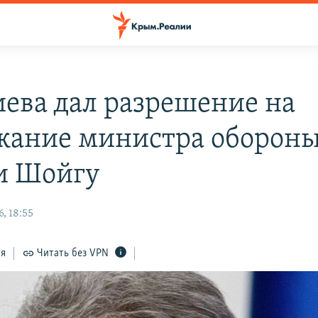
иева дал разрешение на
жание министра оборон
и Шойгу
, 18:55
ся
Читать без VPN