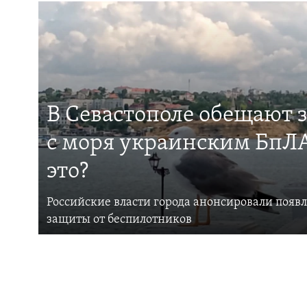
В Севастополе обещают 
с моря украинским БпЛА
это?
Российские власти города анонсировали появ
защиты от беспилотников