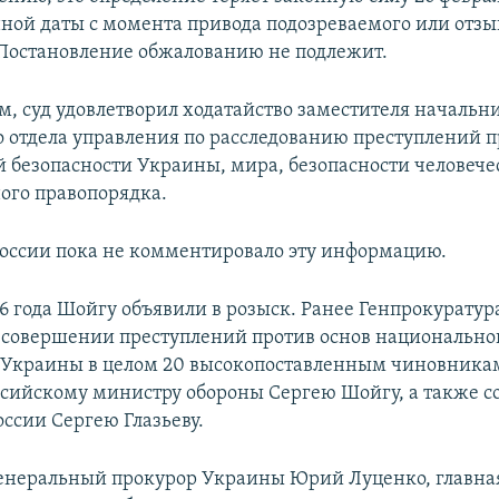
нной даты с момента привода подозреваемого или отз
Постановление обжалованию не подлежит.
м, суд удовлетворил ходатайство заместителя начальн
о отдела управления по расследованию преступлений п
 безопасности Украины, мира, безопасности человече
го правопорядка.
России пока не комментировало эту информацию.
16 года Шойгу объявили в розыск. Ранее Генпрокуратур
 совершении преступлений против основ национально
 Украины в целом 20 высокопоставленным чиновникам
ссийскому министру обороны Сергею Шойгу, а также с
оссии Сергею Глазьеву.
генеральный прокурор Украины Юрий Луценко, главна