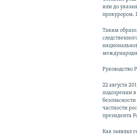
или до указа
прокурором. 
Таким образо
следственног
национальной
международно
Руководство 
22 августа 20
подозрении в
безопасности
частности ро
президента Р
Как заявлял 