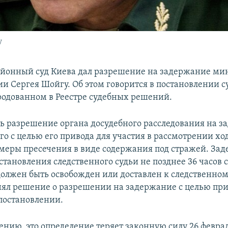
у
йонный суд Киева дал разрешение на задержание ми
и Сергея Шойгу. Об этом говорится в постановлении су
ародованном в Реестре судебных решений.
ь разрешение органа досудебного расследования на 
о с целью его привода для участия в рассмотрении хо
еры пресечения в виде содержания под стражей. За
становления следственного судьи не позднее 36 часов 
олжен быть освобожден или доставлен к следственному
ял решение о разрешении на задержание с целью при
 постановлении.
нию, это определение теряет законную силу 26 феврал