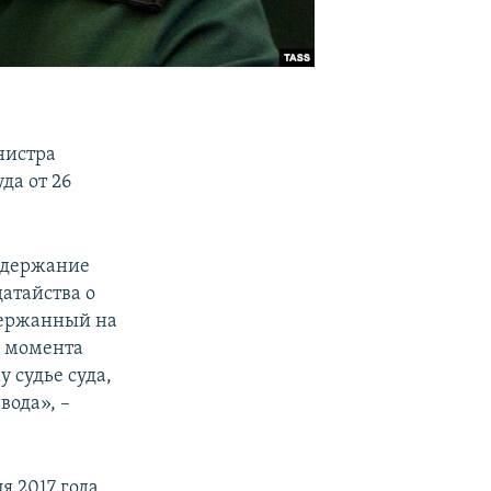
нистра
да от 26
задержание
датайства о
держанный на
с момента
 судье суда,
вода», –
я 2017 года,