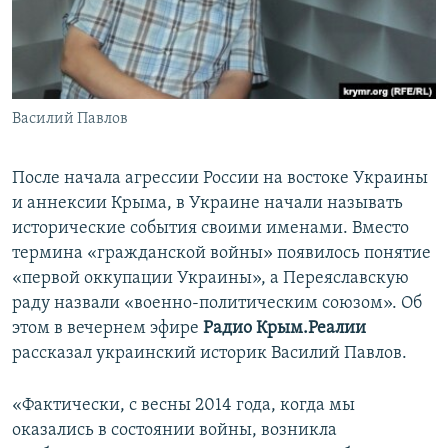
ПРИСОЕДИНЯЙТЕСЬ!
ПОБЕДИТЕЛЕЙ НЕ СУДЯТ?
КРЫМ.НЕПОКОРЕННЫЙ
ELIFBE
Василий Павлов
УКРАИНСКАЯ ПРОБЛЕМА КРЫМА
Все сайты RFE/RL
После начала агрессии России на востоке Украины
и аннексии Крыма, в Украине начали называть
исторические события своими именами. Вместо
термина «гражданской войны» появилось понятие
«первой оккупации Украины», а Переяславскую
раду назвали «военно-политическим союзом». Об
этом в вечернем эфире
Радио Крым.Реалии
рассказал украинский историк Василий Павлов.
«Фактически, с весны 2014 года, когда мы
оказались в состоянии войны, возникла