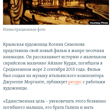
ПРИСОЕДИНЯЙТЕСЬ!
ПОБЕДИТЕЛЕЙ НЕ СУДЯТ?
КРЫМ.НЕПОКОРЕННЫЙ
ELIFBE
Иллюстрационное фото
УКРАИНСКАЯ ПРОБЛЕМА КРЫМА
Все сайты RFE/RL
Крымская художница Ксения Симонова
представила свой новый фильм в жанре песочная
анимация. Он рассказывает историю о маленьком
сирийском мальчике Айлане Курди, погибшем в
Средиземном море 2 сентября 2015 года. Фильм
был создан на музыку итальянского композитора
Джузеппе Морганте, публикует
ресурс
с работами
художницы.
«Единственная цель – увековечить этого безвинно
погибшего малыша, его брата Галипа и мать