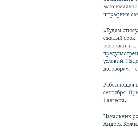
максимально 
штрафные са
«Будем стиму
сжатый срок.
разорван, а 
предусмотре
условий. Над
договора», – 
Работающая н
сентября. Пр
1 августа.
Начальник ро
Андрея Кожин