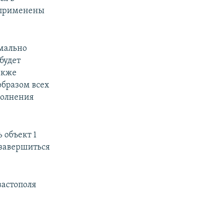
т применены
имально
будет
акже
бразом всех
полнения
 объект 1
 завершиться
вастополя