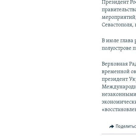
Президент Ро
правительств
мероприятий,
Севастополя, 
В июле глава
полуострове п
Верховная Ра
временной ок
президент Ук
Международн
незаконными 
экономически
«восстановле
Поделить