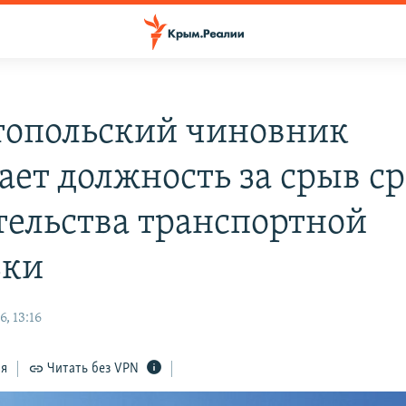
топольский чиновник
ает должность за срыв с
тельства транспортной
зки
, 13:16
ся
Читать без VPN