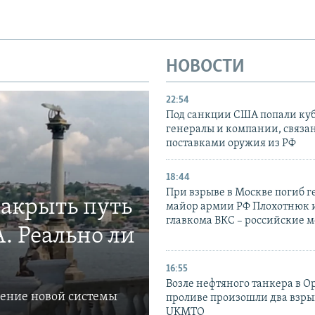
НОВОСТИ
22:54
Под санкции США попали ку
генералы и компании, связа
поставками оружия из РФ
18:44
При взрыве в Москве погиб г
закрыть путь
майор армии РФ Плохотнюк и
главкома ВКС – российские 
. Реально ли
16:55
Возле нефтяного танкера в 
ление новой системы
проливе произошли два взры
UKMTO