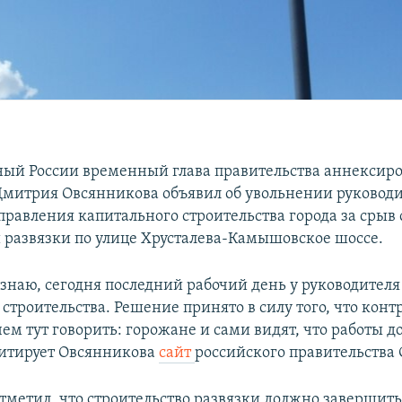
ый России временный глава правительства аннексир
Дмитрия Овсянникова объявил об увольнении руковод
равления капитального строительства города за срыв 
 развязки по улице Хрусталева-Камышовское шоссе.
 знаю, сегодня последний рабочий день у руководител
строительства. Решение принято в силу того, что конт
ем тут говорить: горожане и сами видят, что работы д
цитирует Овсянникова
сайт
российского правительства 
тметил, что строительство развязки должно завершить