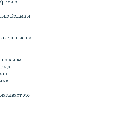
 Кремлю
итию Крыма и
 совещание на
а началом
 года
кон.
рыма
называет это