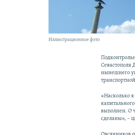
Иллюстрационное фото
Подконтрольн
Севастополя 
нынешнего уп
транспортной
«Насколько я
капитального 
выполнен. О ч
сделаны», – 
Овсянников о