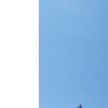
ПОБЕДИТЕЛЕЙ НЕ СУДЯТ?
КРЫМ.НЕПОКОРЕННЫЙ
ELIFBE
УКРАИНСКАЯ ПРОБЛЕМА КРЫМА