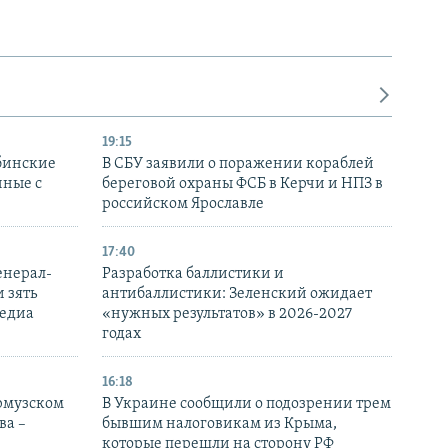
19:15
бинские
В СБУ заявили о поражении кораблей
нные с
береговой охраны ФСБ в Керчи и НПЗ в
российском Ярославле
17:40
енерал-
Разработка баллистики и
 зять
антибаллистики: Зеленский ожидает
медиа
«нужных результатов» в 2026-2027
годах
16:18
Ормузском
В Украине сообщили о подозрении трем
ва –
бывшим налоговикам из Крыма,
которые перешли на сторону РФ