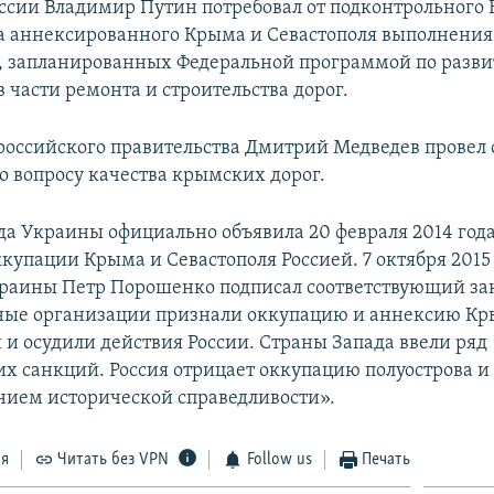
ссии Владимир Путин потребовал от подконтрольного
а аннексированного Крыма и Севастополя выполнения
 запланированных Федеральной программой по разв
в части ремонта и строительства дорог.
 российского правительства Дмитрий Медведев провел
о вопросу качества крымских дорог.
да Украины официально объявила 20 февраля 2014 год
купации Крыма и Севастополя Россией. 7 октября 2015
раины Петр Порошенко подписал соответствующий за
ые организации признали оккупацию и аннексию К
и осудили действия России. Страны Запада ввели ряд
х санкций. Россия отрицает оккупацию полуострова и 
нием исторической справедливости».
ся
Читать без VPN
Follow us
Печать