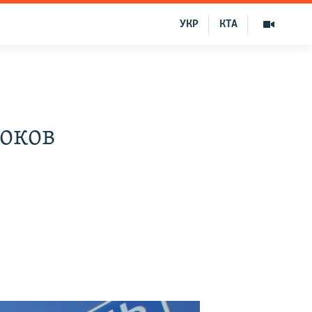
УКР
КТА
роков