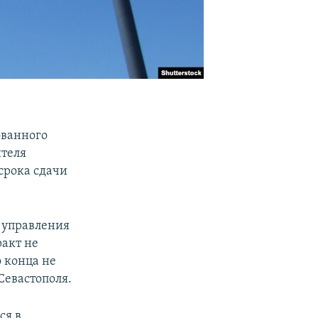
ованного
ителя
срока сдачи
я управления
ракт не
о конца не
Севастополя.
ся в