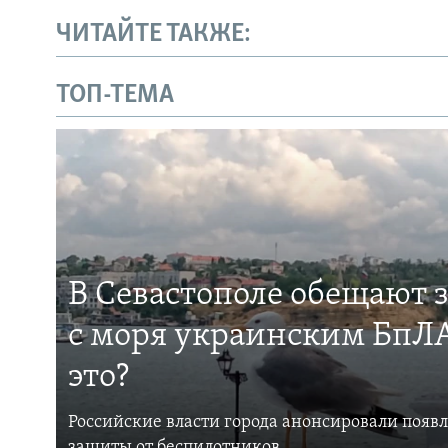
ЧИТАЙТЕ ТАКЖЕ:
ТОП-ТЕМА
В Севастополе обещают 
с моря украинским БпЛА
это?
Российские власти города анонсировали появ
защиты от беспилотников