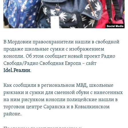
ПРИСОЕДИНЯЙТЕСЬ!
ПОБЕДИТЕЛЕЙ НЕ СУДЯТ?
КРЫМ.НЕПОКОРЕННЫЙ
ELIFBE
УКРАИНСКАЯ ПРОБЛЕМА КРЫМА
В Мордовии правоохранители нашли в свободной
Все сайты RFE/RL
продаже школьные сумки с изображением
конопли. Об этом сообщает новый проект Радио
Свобода/Радио Свободная Европа – сайт
Idel.Реалии
.
Как сообщили в региональном МВД, школьные
рюкзаки и сумки для сменной обуви с нанесенных
на ним рисунком конопли полицейские нашли в
торговом центре Саранска и в Ковылкинском
районе.