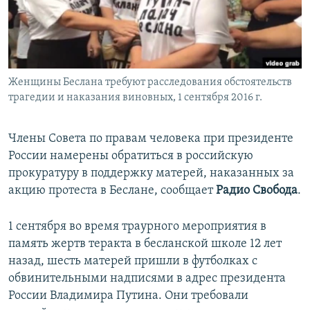
ПРИСОЕДИНЯЙТЕСЬ!
ПОБЕДИТЕЛЕЙ НЕ СУДЯТ?
КРЫМ.НЕПОКОРЕННЫЙ
ELIFBE
Женщины Беслана требуют расследования обстоятельств
УКРАИНСКАЯ ПРОБЛЕМА КРЫМА
трагедии и наказания виновных, 1 сентября 2016 г.
Все сайты RFE/RL
Члены Совета по правам человека при президенте
России намерены обратиться в российскую
прокуратуру в поддержку матерей, наказанных за
акцию протеста в Беслане, сообщает
Радио Свобода
.
1 сентября во время траурного мероприятия в
память жертв теракта в бесланской школе 12 лет
назад, шесть матерей пришли в футболках с
обвинительными надписями в адрес президента
России Владимира Путина. Они требовали