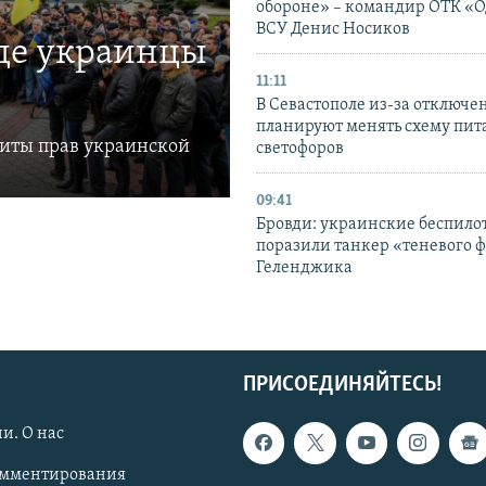
обороне» – командир ОТК «О
ВСУ Денис Носиков
где украинцы
11:11
В Севастополе из-за отключе
планируют менять схему пит
щиты прав украинской
светофоров
09:41
Бровди: украинские беспил
поразили танкер «теневого ф
Геленджика
ПРИСОЕДИНЯЙТЕСЬ!
и. О нас
омментирования