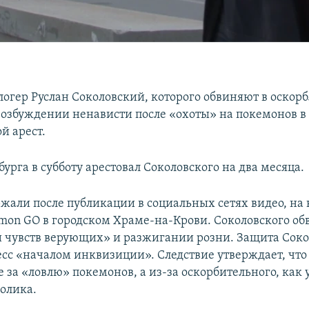
логер Руслан Соколовский, которого обвиняют в оскор
озбуждении ненависти после «охоты» на покемонов в
й арест.
урга в субботу арестовал Соколовского на два месяца.
ржали после публикации в социальных сетях видео, на
emon GO в городском Храме-на-Крови. Соколовского об
 чувств верующих» и разжигании розни. Защита Соко
есс «началом инквизиции». Следствие утверждает, что
 за «ловлю» покемонов, а из-за оскорбительного, как 
олика.