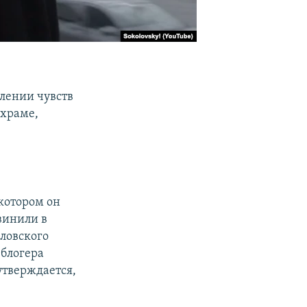
блении чувств
 храме,
 котором он
винили в
ловского
 блогера
утверждается,