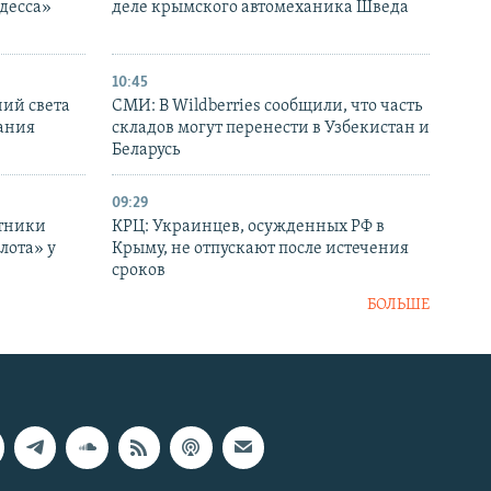
десса»
деле крымского автомеханика Шведа
10:45
ний света
СМИ: В Wildberries сообщили, что часть
ания
складов могут перенести в Узбекистан и
Беларусь
09:29
отники
КРЦ: Украинцев, осужденных РФ в
лота» у
Крыму, не отпускают после истечения
сроков
БОЛЬШЕ