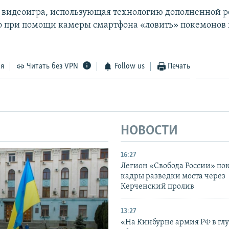
 видеоигра, использующая технологию дополненной р
 при помощи камеры смартфона «ловить» покемонов 
ся
Читать без VPN
Follow us
Печать
НОВОСТИ
16:27
Легион «Свобода России» по
кадры разведки моста через
Керченский пролив
13:27
«На Кинбурне армия РФ в гл