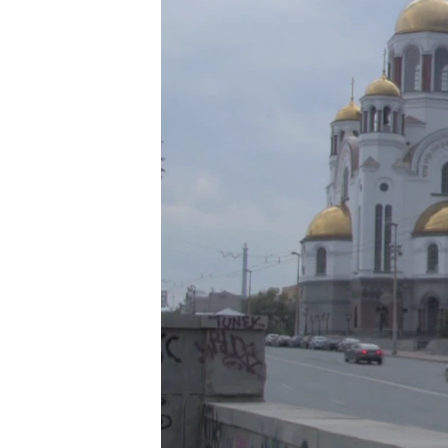
ПОБЕДИТЕЛЕЙ НЕ СУДЯТ?
КРЫМ.НЕПОКОРЕННЫЙ
ELIFBE
УКРАИНСКАЯ ПРОБЛЕМА КРЫМА