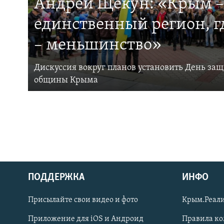
Андрей Щекун: «Крым –
единственный регион, 
– меньшинство»
Дискуссия вокруг планов установить День за
общины Крыма
ПОДДЕРЖКА
ИНФО
Українською
Присылайте свои видео и фото
Крым.Реали
Qırımtatar
Приложение для iOS и Андроид
Правила к