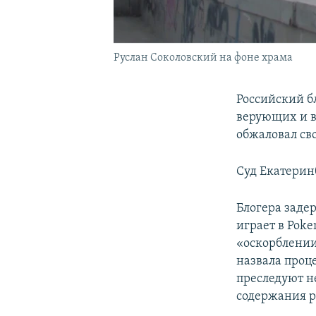
Руслан Соколовский на фоне храма
Российский б
верующих и в
обжаловал сво
Суд Екатеринб
Блогера заде
играет в Pok
«оскорблении
назвала проц
преследуют не
содержания р