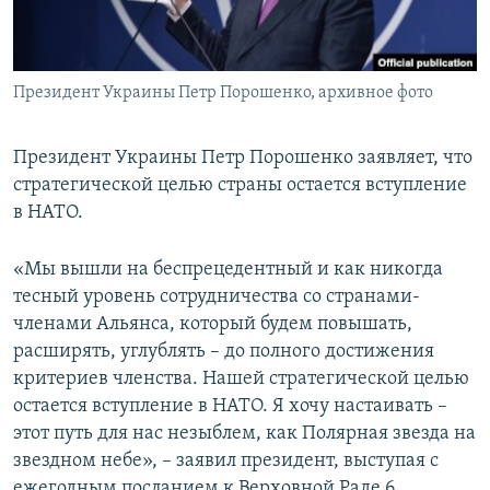
ПРИСОЕДИНЯЙТЕСЬ!
ПОБЕДИТЕЛЕЙ НЕ СУДЯТ?
КРЫМ.НЕПОКОРЕННЫЙ
Президент Украины Петр Порошенко, архивное фото
ELIFBE
УКРАИНСКАЯ ПРОБЛЕМА КРЫМА
Президент Украины Петр Порошенко заявляет, что
Все сайты RFE/RL
стратегической целью страны остается вступление
в НАТО.
«Мы вышли на беспрецедентный и как никогда
тесный уровень сотрудничества со странами-
членами Альянса, который будем повышать,
расширять, углублять – до полного достижения
критериев членства. Нашей стратегической целью
остается вступление в НАТО. Я хочу настаивать –
этот путь для нас незыблем, как Полярная звезда на
звездном небе», – заявил президент, выступая с
ежегодным посланием к Верховной Раде 6