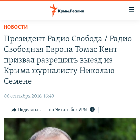
Доступность
ссылки
Вернуться
НОВОСТИ
к
НОВОСТИ
Президент Радио Свобода / Радио
основному
СПЕЦПРОЕКТЫ
содержанию
Свободная Европа Томас Кент
ВОДА
Вернутся
ГРУЗ 200
призвал разрешить выезд из
к
ИСТОРИЯ
КАРТА ВОЕННЫХ ОБЪЕКТОВ КРЫМА
Крыма журналисту Николаю
главной
ЕЩЕ
11 ЛЕТ ОККУПАЦИИ КРЫМА. 11 ИСТОРИЙ СОПРОТИВЛЕНИЯ
навигации
Семене
Вернутся
РАДІО СВОБОДА
ИНТЕРАКТИВ
к
06 сентября 2016, 16:49
КАК ОБОЙТИ БЛОКИРОВКУ
ИНФОГРАФИКА
поиску
Поделиться
Читать без VPN
ТЕЛЕПРОЕКТ КРЫМ.РЕАЛИИ
Українською
СОВЕТЫ ПРАВОЗАЩИТНИКОВ
Qırımtatar
ПРОПАВШИЕ БЕЗ ВЕСТИ