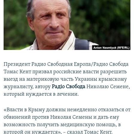
ПРИСОЕДИНЯЙТЕСЬ!
ПОБЕДИТЕЛЕЙ НЕ СУДЯТ?
КРЫМ.НЕПОКОРЕННЫЙ
ELIFBE
УКРАИНСКАЯ ПРОБЛЕМА КРЫМА
Все сайты RFE/RL
Президент Радио Свободная Европа/Радио Свобода
Томас Кент призвал российские власти разрешить
выезд на материковую часть Украины крымскому
журналисту, автору
Радіо Свобода
Николаю Семене,
который нуждается в лечении.
«Власти в Крыму должны немедленно отказаться от
обвинений против Николая Семены и дать ему
возможность получить медицинскую помощь, в
которой он нуждается», – сказал Томас Кент.