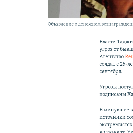
Объявление о денежном вознагражден
Власти Таджи
угроз от быв
Агентство
Reu
солдат с 25-л
сентября.
Угрозы посту
подписаны Х
В минувшее в
источники со
экстремистск
должности Ум