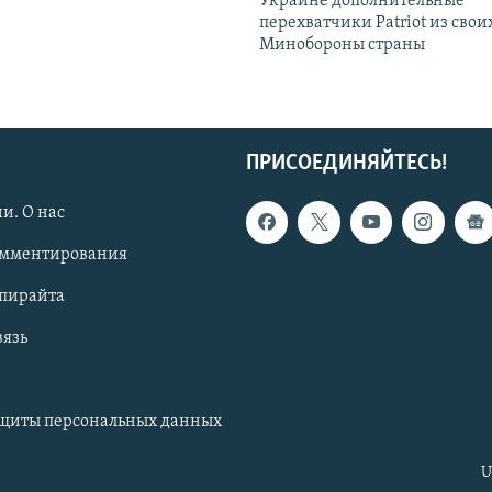
Украине дополнительные
перехватчики Patriot из своих
Минобороны страны
ПРИСОЕДИНЯЙТЕСЬ!
и. О нас
омментирования
опирайта
вязь
ащиты персональных данных
U