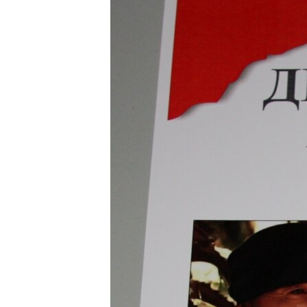
ПОБЕДИТЕЛЕЙ НЕ СУДЯТ?
КРЫМ.НЕПОКОРЕННЫЙ
ELIFBE
УКРАИНСКАЯ ПРОБЛЕМА КРЫМА