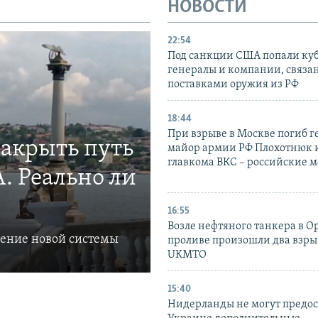
НОВОСТИ
22:54
Под санкции США попали ку
генералы и компании, связа
поставками оружия из РФ
18:44
При взрыве в Москве погиб г
закрыть путь
майор армии РФ Плохотнюк и
главкома ВКС – российские 
. Реально ли
16:55
Возле нефтяного танкера в 
ление новой системы
проливе произошли два взры
UKMTO
15:40
Нидерланды не могут предос