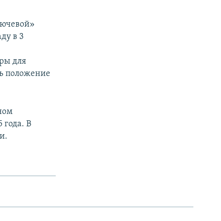
лючевой»
ду в 3
ры для
ть положение
ном
 года. В
и.