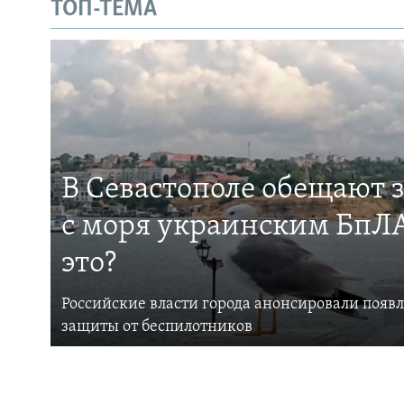
ТОП-ТЕМА
В Севастополе обещают 
с моря украинским БпЛА
это?
Российские власти города анонсировали появ
защиты от беспилотников