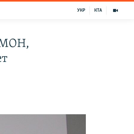
УКР
КТА
ОМОН,
ет