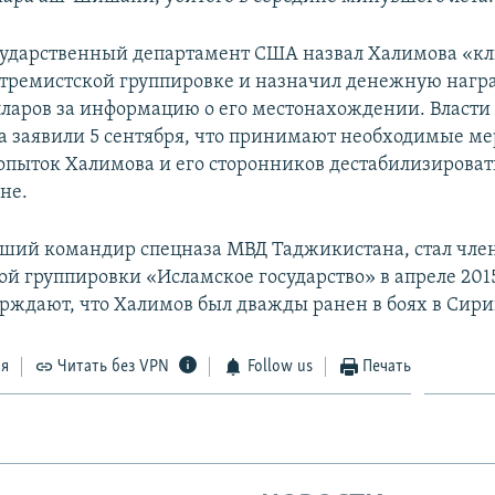
осударственный департамент США назвал Халимова «к
стремистской группировке и назначил денежную награ
ларов за информацию о его местонахождении. Власти
 заявили 5 сентября, что принимают необходимые ме
опыток Халимова и его сторонников дестабилизирова
не.
ший командир спецназа МВД Таджикистана, стал чле
й группировки «Исламское государство» в апреле 2015
рждают, что Халимов был дважды ранен в боях в Сири
ся
Читать без VPN
Follow us
Печать