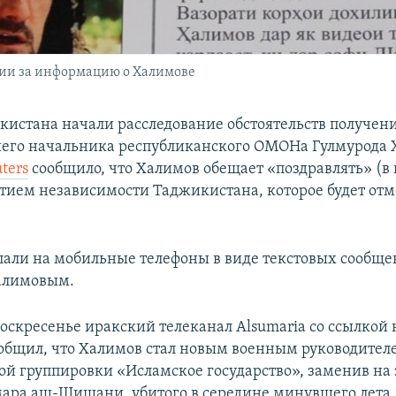
ии за информацию о Халимове
кистана начали расследование обстоятельств получен
шего начальника республиканского ОМОНа Гулмурода 
ters
сообщило, что Халимов обещает «поздравлять» (в
етием независимости Таджикистана, которое будет отм
пали на мобильные телефоны в виде текстовых сообще
алимовым.
оскресенье иракский телеканал Alsumaria со ссылкой 
общил, что Халимов стал новым военным руководител
ой группировки «Исламское государство», заменив на 
ара аш-Шишани, убитого в середине минувшего лета.