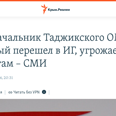
ачальник Таджикского 
ый перешел в ИГ, угрожа
там – СМИ
6, 20:31
ся
Читать без VPN