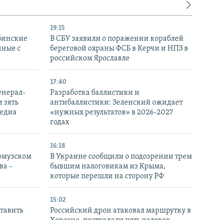
19:15
бинские
В СБУ заявили о поражении кораблей
нные с
береговой охраны ФСБ в Керчи и НПЗ в
российском Ярославле
17:40
енерал-
Разработка баллистики и
 зять
антибаллистики: Зеленский ожидает
медиа
«нужных результатов» в 2026-2027
годах
16:18
Ормузском
В Украине сообщили о подозрении трем
ва –
бывшим налоговикам из Крыма,
которые перешли на сторону РФ
15:02
тавить
Российский дрон атаковал маршрутку в