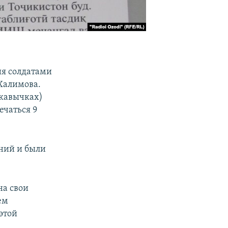
ия солдатами
Халимова.
 кавычках)
ечаться 9
ний и были
на свои
ем
этой