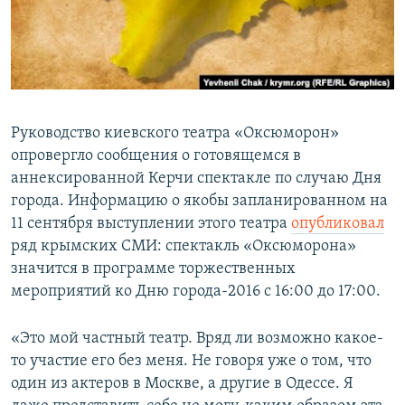
ПРИСОЕДИНЯЙТЕСЬ!
ПОБЕДИТЕЛЕЙ НЕ СУДЯТ?
КРЫМ.НЕПОКОРЕННЫЙ
ELIFBE
УКРАИНСКАЯ ПРОБЛЕМА КРЫМА
Руководство киевского театра «Оксюморон»
Все сайты RFE/RL
опровергло сообщения о готовящемся в
аннексированной Керчи спектакле по случаю Дня
города. Информацию о якобы запланированном на
11 сентября выступлении этого театра
опубликовал
ряд крымских СМИ: спектакль «Оксюморона»
значится в программе торжественных
мероприятий ко Дню города-2016 с 16:00 до 17:00.
«Это мой частный театр. Вряд ли возможно какое-
то участие его без меня. Не говоря уже о том, что
один из актеров в Москве, а другие в Одессе. Я