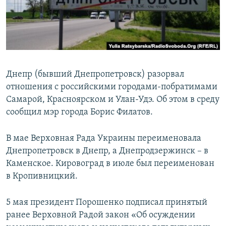
ПРИСОЕДИНЯЙТЕСЬ!
ПОБЕДИТЕЛЕЙ НЕ СУДЯТ?
КРЫМ.НЕПОКОРЕННЫЙ
ELIFBE
УКРАИНСКАЯ ПРОБЛЕМА КРЫМА
Днепр (бывший Днепропетровск) разорвал
Все сайты RFE/RL
отношения с российскими городами-побратимами
Самарой, Красноярском и Улан-Удэ. Об этом в среду
сообщил мэр города Борис Филатов.
В мае Верховная Рада Украины переименовала
Днепропетровск в Днепр, а Днепродзержинск – в
Каменское. Кировоград в июле был переименован
в Кропивницкий.
5 мая президент Порошенко подписал принятый
ранее Верховной Радой закон «Об осуждении