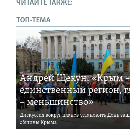
ЧИТАЙТЕ ТАКЖЕ:
ТОП-ТЕМА
Андрей Щекун: «Крым –
единственный регион, 
– меньшинство»
Дискуссия вокруг планов установить День за
общины Крыма