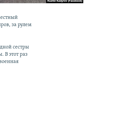
местный
ров, за рулем
одной сестры
. В этот раз
 военная