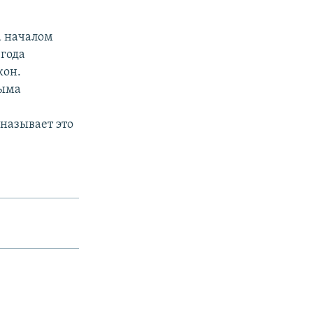
а началом
 года
кон.
рыма
называет это