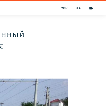
УКР
КТА
оенный
я