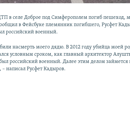
 ДТП в селе Доброе под Симферополем погиб пешеход, 
сообщил в Фейсбуке племянник погибшего, Русфет Кады
ыл российский военный.
сбили насмерть моего дядю. В 2012 году убийца моей р
ался условным сроком, как главный архитектор Алушты
о был российский военный. Далее этим делом займется
, – написал Русфет Кадыров.