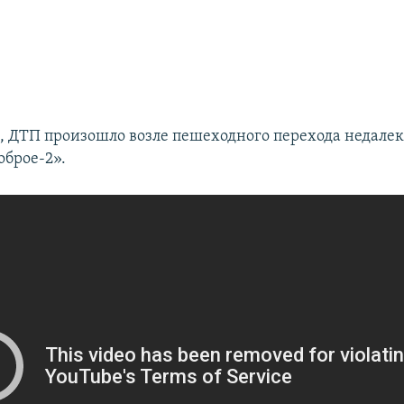
м, ДТП произошло возле пешеходного перехода недалек
оброе-2».