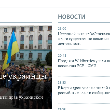
НОВОСТИ
23:00
Нефтяной гигант ОАЭ заявляе
атаки существенно повлияли 
деятельность
20:41
Продажи Wildberries упали н
после атак ВСУ – СМИ
где украинцы
18:53
В Керчи дрон упал на жилой 
российские власти сообщают
щиты прав украинской
17:28