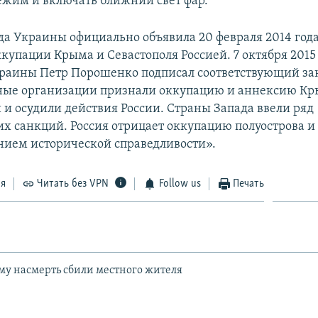
ежим и включать ближний свет фар.
да Украины официально объявила 20 февраля 2014 год
купации Крыма и Севастополя Россией. 7 октября 2015
раины Петр Порошенко подписал соответствующий за
ые организации признали оккупацию и аннексию К
и осудили действия России. Страны Запада ввели ряд
х санкций. Россия отрицает оккупацию полуострова и 
нием исторической справедливости».
ся
Читать без VPN
Follow us
Печать
му насмерть сбили местного жителя