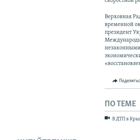
скоростной р
Верховная Ра
временной ок
президент Ук
Международн
незаконными 
экономически
«восстановле
Поделить
ПО ТЕМЕ
В ДТП в Кры