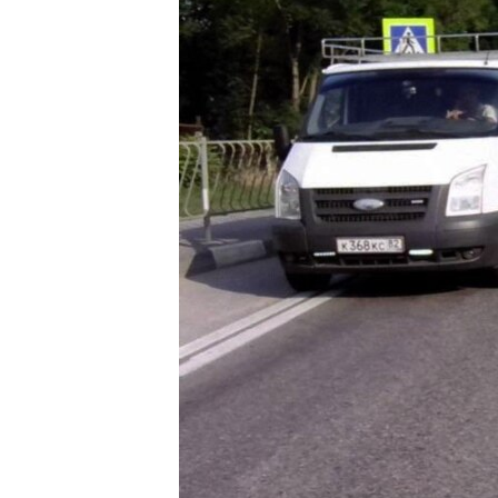
ПОБЕДИТЕЛЕЙ НЕ СУДЯТ?
КРЫМ.НЕПОКОРЕННЫЙ
ELIFBE
УКРАИНСКАЯ ПРОБЛЕМА КРЫМА