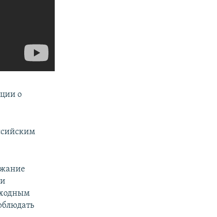
ции о
оссийским
ежание
ии
еходным
облюдать