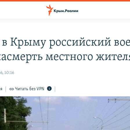
 в Крыму российский в
насмерть местного жител
, 10:16
ся
Читать без VPN