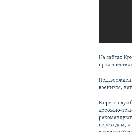
На сайтах Кр
происшестви
Подтверждени
военным, нет
В пресс-служ
дорожно-тран
рекомендуют
переходам, и