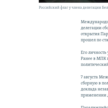
Российский флаг у члена делегации Бе
Международн
делегации сб
открытия Пар
прошел по ста
Его личность
Ранее в МПК 
политический
7 августа Ме
сборную в по
доклада неза
применении д
Паралимпийск