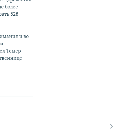
ие более
рать 528
нимания и во
ли
ел Темер
ственнице