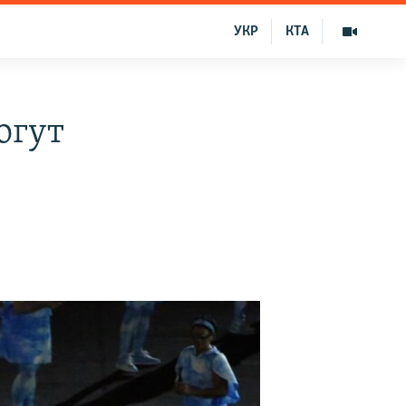
УКР
КТА
огут