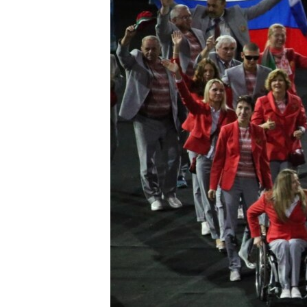
ПОБЕДИТЕЛЕЙ НЕ СУДЯТ?
КРЫМ.НЕПОКОРЕННЫЙ
ELIFBE
УКРАИНСКАЯ ПРОБЛЕМА КРЫМА