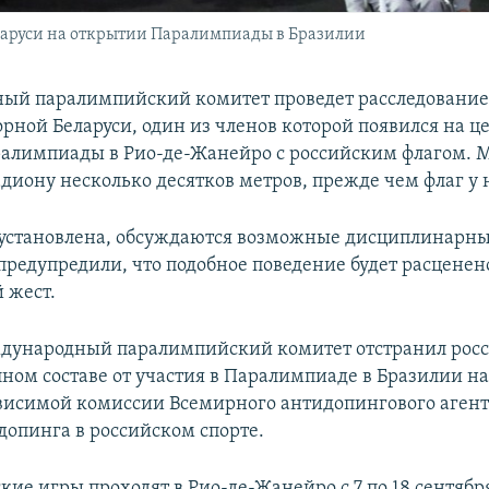
ларуси на открытии Паралимпиады в Бразилии
ый паралимпийский комитет проведет расследование
орной Беларуси, один из членов которой появился на 
алимпиады в Рио-де-Жанейро с российским флагом.
диону несколько десятков метров, прежде чем флаг у 
 установлена, обсуждаются возможные дисциплинарн
предупредили, что подобное поведение будет расценен
 жест.
ждународный паралимпийский комитет отстранил рос
лном составе от участия в Паралимпиаде в Бразилии н
висимой комиссии Всемирного антидопингового агент
опинга в российском спорте.
ие игры проходят в Рио-де-Жанейро с 7 по 18 сентяб