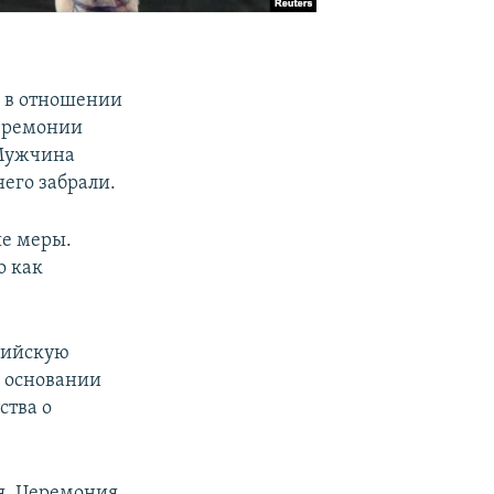
 в отношении
церемонии
 Мужчина
него забрали.
ые меры.
о как
сийскую
а основании
ства о
ря. Церемония