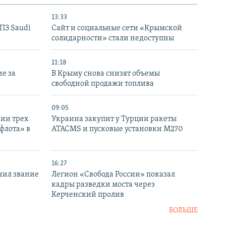
13:33
НПЗ Saudi
Сайт и социальные сети «Крымской
солидарности» стали недоступны
11:18
е за
В Крыму снова снизят объемы
свободной продажи топлива
09:05
нии трех
Украина закупит у Турции ракеты
флота» в
ATACMS и пусковые установки M270
16:27
чил звание
Легион «Свобода России» показал
кадры разведки моста через
Керченский пролив
БОЛЬШЕ