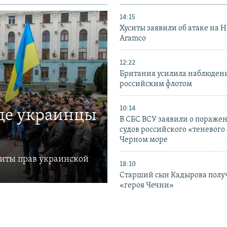
14:15
Хуситы заявили об атаке на 
Aramco
12:22
Британия усилила наблюдени
российским флотом
10:14
где украинцы
В СБС ВСУ заявили о пораже
судов российского «теневого 
Черном море
щиты прав украинской
18:10
Старший сын Кадырова полу
«героя Чечни»