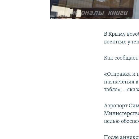
В Крыму возо
военных учен
Как сообщае
«Отправка и 
назначения в 
табло», – ск
Аэропорт Си
Министерство
целью обеспе
После аннекс