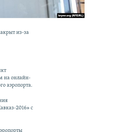
закрыт из-за
нкт
ым на онлайн-
го аэропорта.
ения
авказ-2016» с
аэропорты