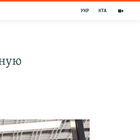
УКР
КТА
нную