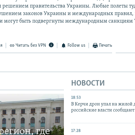
 решением правительства Украины. Любые полеты туд
ушением законов Украины и международных правил, 
и могут быть подвергнуты международным санкциям
ся
Читать без VPN
Follow us
Печать
НОВОСТИ
18:53
В Керчи дрон упал на жилой 
российские власти сообщают
егион, где
17:28