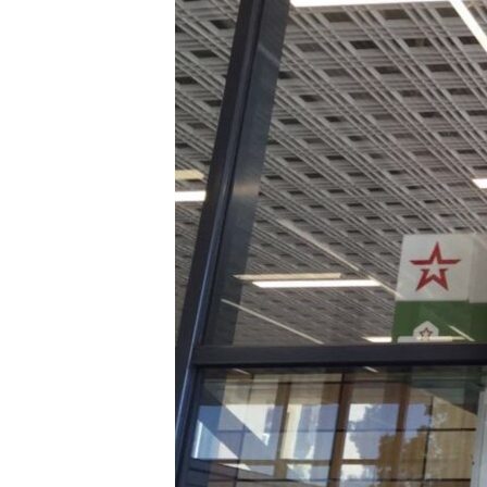
ПОБЕДИТЕЛЕЙ НЕ СУДЯТ?
КРЫМ.НЕПОКОРЕННЫЙ
ELIFBE
УКРАИНСКАЯ ПРОБЛЕМА КРЫМА