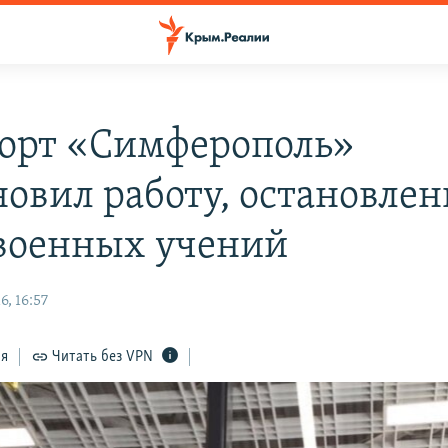
орт «Симферополь»
новил работу, остановле
 военных учений
, 16:57
ся
Читать без VPN