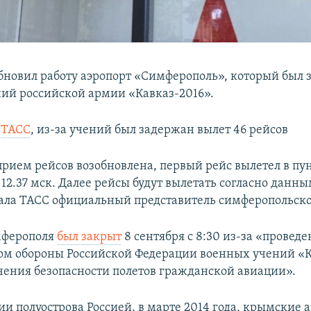
бновил работу аэропорт «Симферополь», который был 
ий российской армии «Кавказ-2016».
т
ТАСС
, из-за учений был задержан вылет 46 рейсов
прием рейсов возобновлена, первый рейс вылетел в пу
12.37 мск. Далее рейсы будут вылетать согласно данн
азала ТАСС официальный представитель симферопольско
мферополя
был закрыт
8 сентября с 8:30 из-за «провед
м обороны Российской Федерации военных учений «К
чения безопасности полетов гражданской авиации».
ии полуострова Россией, в марте 2014 года, крымские 