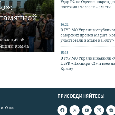
Удар РФ по Одессе: поврежде
о»:
пострадал человек – власти
 памятной
16:22
В ГУР МО Украины опублико
с морских дронов Magura, ко
новления об
участвовали в атаке на Ялту 7
общины Крыма
15:15
В ГУР МО Украины заявили об
ПЗРК «Панцирь-С1» и военны
Крыму
ПРИСОЕДИНЯЙТЕСЬ!
и. О нас