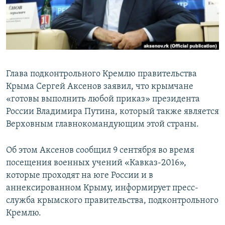
ПРИСОЕДИНЯЙТЕСЬ!
ПОБЕДИТЕЛЕЙ НЕ СУДЯТ?
КРЫМ.НЕПОКОРЕННЫЙ
ELIFBE
УКРАИНСКАЯ ПРОБЛЕМА КРЫМА
Глава подконтрольного Кремлю правительства
Все сайты RFE/RL
Крыма Сергей Аксенов заявил, что крымчане
«готовы выполнить любой приказ» президента
России Владимира Путина, который также является
Верховным главнокомандующим этой страны.
Об этом Аксенов сообщил 9 сентября во время
посещения военных учений «Кавказ-2016»,
которые проходят на юге России и в
аннексированном Крыму, информирует пресс-
служба крымского правительства, подконтрольного
Кремлю.