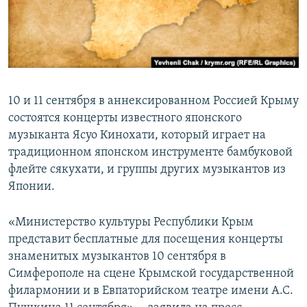
ПРИСОЕДИНЯЙТЕСЬ!
ПОБЕДИТЕЛЕЙ НЕ СУДЯТ?
КРЫМ.НЕПОКОРЕННЫЙ
ELIFBE
УКРАИНСКАЯ ПРОБЛЕМА КРЫМА
10 и 11 сентября в аннексированном Россией Крыму
Все сайты RFE/RL
состоятся концерты известного японского
музыканта Ясуо Кинохати, который играет на
традиционном японском инструменте бамбуковой
флейте сякухати, и группы других музыкантов из
Японии.
«Министерство культуры Республики Крым
представит бесплатные для посещения концерты
знаменитых музыкантов 10 сентября в
Симферополе на сцене Крымской государственной
филармонии и в Евпаторийском театре имени А.С.