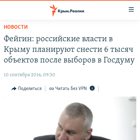
Доступность
ссылки
Вернуться
НОВОСТИ
к
НОВОСТИ
Фейгин: российские власти в
основному
СПЕЦПРОЕКТЫ
содержанию
Крыму планируют снести 6 тысяч
ВОДА
Вернутся
ГРУЗ 200
объектов после выборов в Госдуму
к
ИСТОРИЯ
КАРТА ВОЕННЫХ ОБЪЕКТОВ КРЫМА
главной
10 сентября 2016, 09:30
ЕЩЕ
11 ЛЕТ ОККУПАЦИИ КРЫМА. 11 ИСТОРИЙ СОПРОТИВЛЕНИЯ
навигации
Вернутся
Поделиться
Читать без VPN
РАДІО СВОБОДА
ИНТЕРАКТИВ
к
КАК ОБОЙТИ БЛОКИРОВКУ
ИНФОГРАФИКА
поиску
ТЕЛЕПРОЕКТ КРЫМ.РЕАЛИИ
Українською
СОВЕТЫ ПРАВОЗАЩИТНИКОВ
Qırımtatar
ПРОПАВШИЕ БЕЗ ВЕСТИ