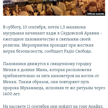
ПРИСОЕДИНЯЙТЕСЬ!
ПОБЕДИТЕЛЕЙ НЕ СУДЯТ?
КРЫМ.НЕПОКОРЕННЫЙ
ELIFBE
В субботу, 10 сентября, почти 1,5 миллиона
УКРАИНСКАЯ ПРОБЛЕМА КРЫМА
мусульман начинают хадж в Саудовской Аравии –
Все сайты RFE/RL
ежегодное паломничество к святыням своей
религии. Мероприятия проходят при жестких
мерах безопасности, сообщает Радіо Свобода.
Паломники движутся к священному городку
Мекки к долине Мина, которая расположена
приблизительно за пять километров на восток от
Мекки. Таким образом, они повторяют путь
пророка Мухаммеда, исполняя те же ритуалы через
1400 лет.
На рассвете 11 сентября они пойдут на гору Арафат,