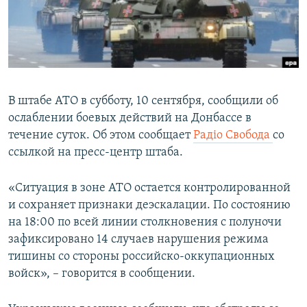
ПРИСОЕДИНЯЙТЕСЬ!
ПОБЕДИТЕЛЕЙ НЕ СУДЯТ?
КРЫМ.НЕПОКОРЕННЫЙ
ELIFBE
УКРАИНСКАЯ ПРОБЛЕМА КРЫМА
В штабе АТО в субботу, 10 сентября, сообщили об
Все сайты RFE/RL
ослаблении боевых действий на Донбассе в
течение суток. Об этом сообщает
Радіо Свобода
со
ссылкой на пресс-центр штаба.
«Ситуация в зоне АТО остается контролированной
и сохраняет признаки деэскалации. По состоянию
на 18:00 по всей линии столкновения с полуночи
зафиксировано 14 случаев нарушения режима
тишины со стороны российско-оккупационных
войск», – говорится в сообщении.