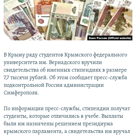
ПРИСОЕДИНЯЙТЕСЬ!
ПОБЕДИТЕЛЕЙ НЕ СУДЯТ?
КРЫМ.НЕПОКОРЕННЫЙ
ELIFBE
УКРАИНСКАЯ ПРОБЛЕМА КРЫМА
Все сайты RFE/RL
В Крыму ряду студентов Крымского федерального
университета им. Вернадского вручили
свидетельства об именных стипендиях в размере
7,7 тысячи рублей. Об этом сообщает пресс-служба
подконтрольной России администрации
Симферополя.
По информации пресс-службы, стипендии получат
студенты, которые отличились в учебе. Выплаты
были им назначены решением президиума
крымского парламента, а свидетельства им вручал