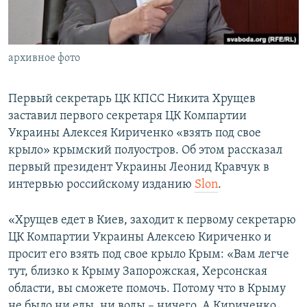
ПРИСОЕДИНЯЙТЕСЬ!
ПОБЕДИТЕЛЕЙ НЕ СУДЯТ?
КРЫМ.НЕПОКОРЕННЫЙ
архивное фото
ELIFBE
УКРАИНСКАЯ ПРОБЛЕМА КРЫМА
Первый секретарь ЦК КПСС Никита Хрущев
Все сайты RFE/RL
заставил первого секретаря ЦК Компартии
Украины Алексея Кириченко «взять под свое
крыло» крымский полуостров. Об этом рассказал
первый президент Украины Леонид Кравчук в
интервью российскому изданию
Slon
.
«Хрущев едет в Киев, заходит к первому секретарю
ЦК Компартии Украины Алексею Кириченко и
просит его взять под свое крыло Крым: «Вам легче
тут, близко к Крыму Запорожская, Херсонская
области, вы сможете помочь. Потому что в Крыму
не было ни еды, ни воды – ничего. А Кириченко