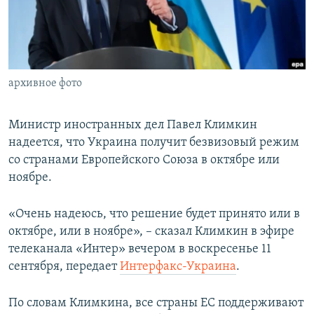
ПРИСОЕДИНЯЙТЕСЬ!
ПОБЕДИТЕЛЕЙ НЕ СУДЯТ?
КРЫМ.НЕПОКОРЕННЫЙ
ELIFBE
архивное фото
УКРАИНСКАЯ ПРОБЛЕМА КРЫМА
Все сайты RFE/RL
Министр иностранных дел Павел Климкин
надеется, что Украина получит безвизовый режим
со странами Европейского Союза в октябре или
ноябре.
«Очень надеюсь, что решение будет принято или в
октябре, или в ноябре», – сказал Климкин в эфире
телеканала «Интер» вечером в воскресенье 11
сентября, передает
Интерфакс-Украина
.
По словам Климкина, все страны ЕС поддерживают