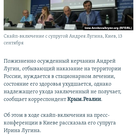
ПРИСОЕДИНЯЙТЕСЬ!
ПОБЕДИТЕЛЕЙ НЕ СУДЯТ?
КРЫМ.НЕПОКОРЕННЫЙ
ELIFBE
Скайп-включение с супругой Андрея Лугина, Киев, 13
УКРАИНСКАЯ ПРОБЛЕМА КРЫМА
сентября
Все сайты RFE/RL
Пожизненно осужденный керчанин Андрей
Лугин, отбывающий наказание на территории
России, нуждается в стационарном лечении,
состояние его здоровья ухудшается, однако
надлежащего ухода заключенный не получает,
сообщает корреспондент
Крым.Реалии
.
Об этом в ходе скайп-включения на пресс-
конференции в Киеве рассказала его супруга
Ирина Лугина.