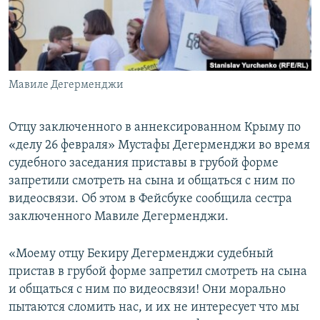
ПРИСОЕДИНЯЙТЕСЬ!
ПОБЕДИТЕЛЕЙ НЕ СУДЯТ?
КРЫМ.НЕПОКОРЕННЫЙ
ELIFBE
Мавиле Дегерменджи
УКРАИНСКАЯ ПРОБЛЕМА КРЫМА
Все сайты RFE/RL
Отцу заключенного в аннексированном Крыму по
«делу 26 февраля» Мустафы Дегерменджи во время
судебного заседания приставы в грубой форме
запретили смотреть на сына и общаться с ним по
видеосвязи. Об этом в Фейсбуке сообщила сестра
заключенного Мавиле Дегерменджи.
«Моему отцу Бекиру Дегерменджи судебный
пристав в грубой форме запретил смотреть на сына
и общаться с ним по видеосвязи! Они морально
пытаются сломить нас, и их не интересует что мы