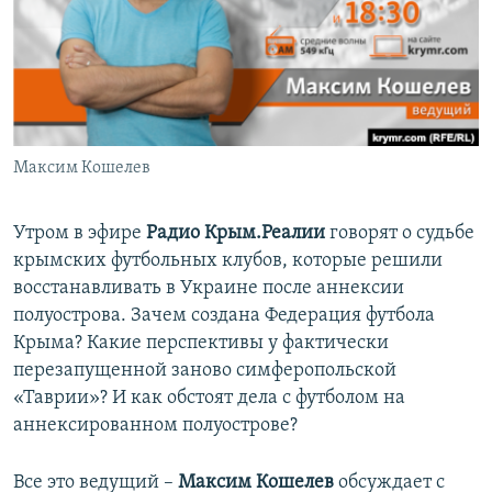
ПРИСОЕДИНЯЙТЕСЬ!
ПОБЕДИТЕЛЕЙ НЕ СУДЯТ?
КРЫМ.НЕПОКОРЕННЫЙ
ELIFBE
УКРАИНСКАЯ ПРОБЛЕМА КРЫМА
Все сайты RFE/RL
Максим Кошелев
Утром в эфире
Радио Крым.Реалии
говорят о судьбе
крымских футбольных клубов, которые решили
восстанавливать в Украине после аннексии
полуострова. Зачем создана Федерация футбола
Крыма? Какие перспективы у фактически
перезапущенной заново симферопольской
«Таврии»? И как обстоят дела с футболом на
аннексированном полуострове?
Все это ведущий –
Максим Кошелев
обсуждает с