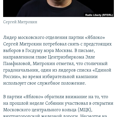
ПРИСОЕДИНЯЙТЕСЬ!
ПОБЕДИТЕЛЕЙ НЕ СУДЯТ?
КРЫМ.НЕПОКОРЕННЫЙ
Сергей Митрохин
ELIFBE
УКРАИНСКАЯ ПРОБЛЕМА КРЫМА
Лидер московского отделения партии «Яблоко»
Все сайты RFE/RL
Сергей Митрохин потребовал снять с предстоящих
выборов в Госдуму мэра Москвы. В письме,
направленном главе Центризбиркома Элле
Памфиловой, Митрохин отметил, что столичный
градоначальник, один из лидеров списка «Единой
России», во время избирательной кампании
использует свое служебное положение.
В партии «Яблоко» обратили внимание на то, что
на прошлой неделе Собянин участвовал в открытии
Московского центрального кольца (МЦК),
внутригородской железной дороги. Несмотря на