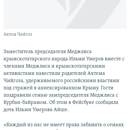
ПРИСОЕДИНЯЙТЕСЬ!
ПОБЕДИТЕЛЕЙ НЕ СУДЯТ?
КРЫМ.НЕПОКОРЕННЫЙ
ELIFBE
Ахтем Чийгоз
УКРАИНСКАЯ ПРОБЛЕМА КРЫМА
Все сайты RFE/RL
Заместитель председателя Меджлиса
крымскотатарского народа Ильми Умеров вместе с
членами Меджлиса и крымскотатарскими
активистами навестили родителей Ахтема
Чийгоза, удерживаемого российскими властями
под стражей в аннексированном Крыму. Гости
поздравили семью зампредседателя Меджлиса с
Курбан-байрамом. Об этом в Фейсбуке сообщила
дочь Ильми Умерова Айше.
«Каждый из нас не имеет права забывать о семьях