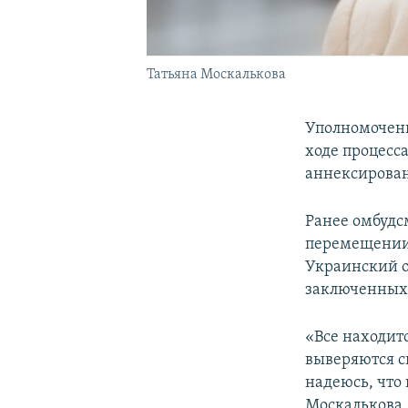
Татьяна Москалькова
Уполномоченн
ходе процесс
аннексирован
Ранее омбудс
перемещении 
Украинский о
заключенных,
«Все находитс
выверяются сп
надеюсь, что
Москалькова.