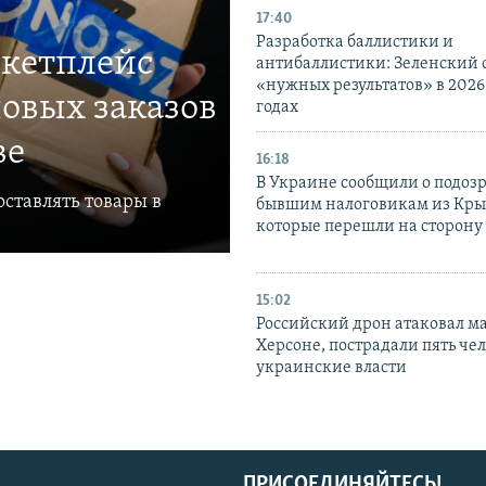
17:40
Разработка баллистики и
ркетплейс
антибаллистики: Зеленский
«нужных результатов» в 2026
овых заказов
годах
ве
16:18
В Украине сообщили о подоз
ставлять товары в
бывшим налоговикам из Кры
которые перешли на сторону
15:02
Российский дрон атаковал м
Херсоне, пострадали пять чел
украинские власти
ПРИСОЕДИНЯЙТЕСЬ!