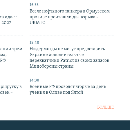
16:55
Возле нефтяного танкера в Ормузском
 ожидает
проливе произошли два взрыва –
-2027
UKMTO
15:40
рении трем
Нидерланды не могут предоставить
ма,
Украине дополнительные
 РФ
перехватчики Patriot из своих запасов –
Минобороны страны
14:30
аршрутку в
Военные РФ проводят вторые за день
овек –
учения в Оливе под Ялтой
БОЛЬШЕ