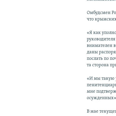
Омбудсмен Ро
что крымских
«Я как уполн
руководителя
внимателен в
даны распоря
послать по по
та сторона пр
«И мы такую 
пенитенциарн
мне подтверж
осужденных»,
В мае текуще