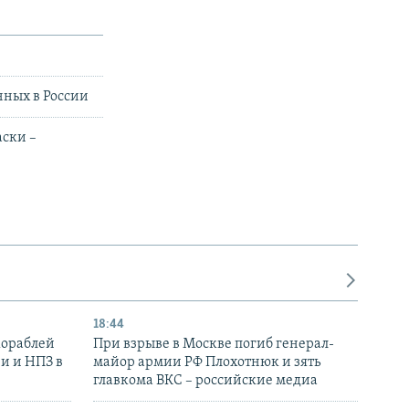
ных в России
аски –
18:44
кораблей
При взрыве в Москве погиб генерал-
и и НПЗ в
майор армии РФ Плохотнюк и зять
главкома ВКС – российские медиа