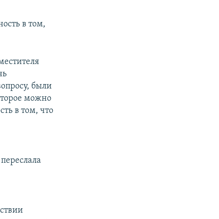
ость в том,
местителя
нь
вопросу, были
оторое можно
ть в том, что
 переслала
тствии