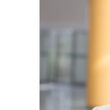
ПОБЕДИТЕЛЕЙ НЕ СУДЯТ?
КРЫМ.НЕПОКОРЕННЫЙ
ELIFBE
УКРАИНСКАЯ ПРОБЛЕМА КРЫМА