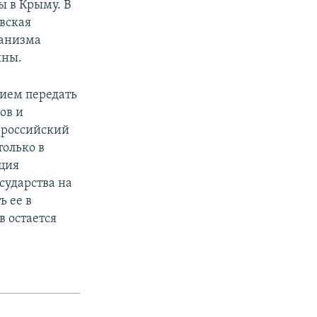
ы в Крыму. В
вская
ханизма
ины.
нием передать
ов и
 российский
только в
нция
сударства на
ь ее в
в остается