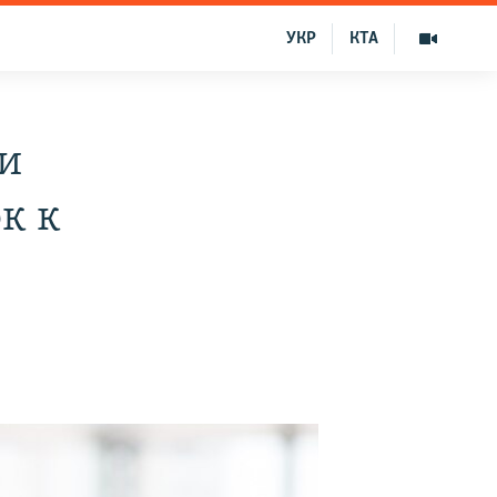
УКР
КТА
чи
к к