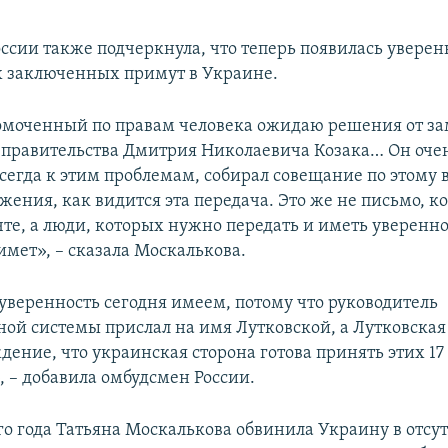
ссии также подчеркнула, что теперь появилась уверенн
 заключенных примут в Украине.
омоченный по правам человека ожидаю решения от за
 правительства Дмитрия Николаевича Козака… Он оче
сегда к этим проблемам, собирал совещание по этому 
жения, как видится эта передача. Это же не письмо, к
чте, а люди, которых нужно передать и иметь увереннос
имет», – сказала Москалькова.
уверенность сегодня имеем, потому что руководитель
ой системы прислал на имя Лутковской, а Лутковская
дение, что украинская сторона готова принять этих 17
 – добавила омбудсмен России.
го года Татьяна Москалькова обвинила Украину в отсу