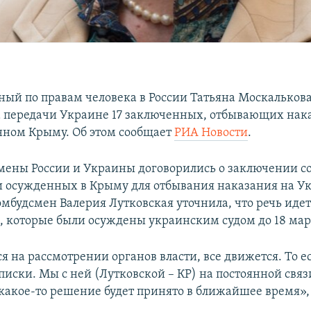
ый по правам человека в России Татьяна Москалькова
а передачи Украине 17 заключенных, отбывающих нак
ном Крыму. Об этом сообщает
РИА Новости
.
мены России и Украины договорились о заключении с
осужденных в Крыму для отбывания наказания на У
мбудсмен Валерия Лутковская уточнила, что речь идет
 которые были осуждены украинским судом до 18 март
я на рассмотрении органов власти, все движется. То е
иски. Мы с ней (Лутковской – КР) на постоянной связи
 какое-то решение будет принято в ближайшее время», 