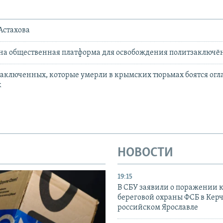
Астахова
на общественная платформа для освобождения политзаключён
аключенных, которые умерли в крымских тюрьмах боятся огл
к
НОВОСТИ
19:15
В СБУ заявили о поражении 
береговой охраны ФСБ в Керч
российском Ярославле