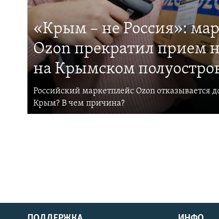
«Крым – не Россия»: ма
Ozon прекратил прием н
на Крымском полуостро
Российский маркетплейс Ozon отказывается до
Крым? В чем причина?
ПОДДЕРЖКА
ИНФО