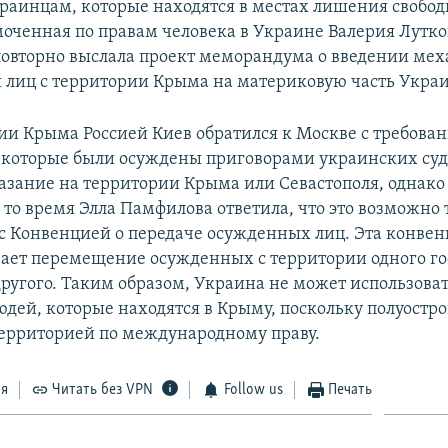
краинцам, которые находятся в местах лишения свобод
моченная по правам человека в Украине Валерия Лутко
 повторно выслала проект меморандума о введении ме
лиц с территории Крыма на материковую часть Укра
ии Крыма Россией Киев обратился к Москве с требова
 которые были осуждены приговорами украинских суд
азание на территории Крыма или Севастополя, однако
то время Элла Памфилова ответила, что это возможно 
 с Конвенцией о передаче осужденных лиц. Эта конве
ает перемещение осужденных с территории одного го
ругого. Таким образом, Украина не может использоват
дей, которые находятся в Крыму, поскольку полуостро
ерриторией по международному праву.
ся
Читать без VPN
Follow us
Печать