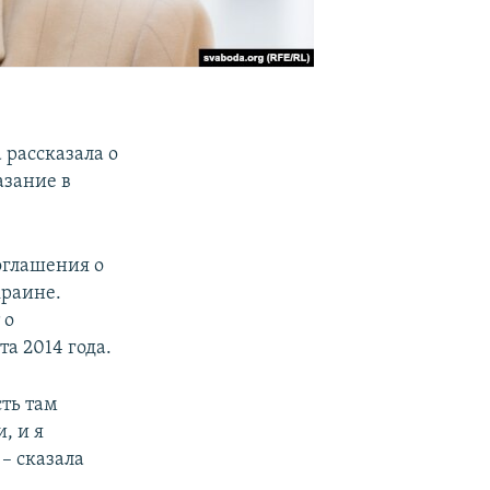
 рассказала о
азание в
оглашения о
краине.
 о
а 2014 года.
сть там
, и я
– сказала