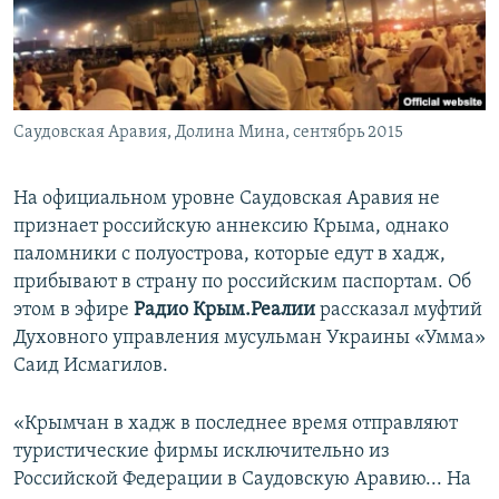
ПРИСОЕДИНЯЙТЕСЬ!
ПОБЕДИТЕЛЕЙ НЕ СУДЯТ?
КРЫМ.НЕПОКОРЕННЫЙ
ELIFBE
Саудовская Аравия, Долина Мина, сентябрь 2015
УКРАИНСКАЯ ПРОБЛЕМА КРЫМА
Все сайты RFE/RL
На официальном уровне Саудовская Аравия не
признает российскую аннексию Крыма, однако
паломники с полуострова, которые едут в хадж,
прибывают в страну по российским паспортам. Об
этом в эфире
Радио Крым.Реалии
рассказал муфтий
Духовного управления мусульман Украины «Умма»
Саид Исмагилов.
«Крымчан в хадж в последнее время отправляют
туристические фирмы исключительно из
Российской Федерации в Саудовскую Аравию... На