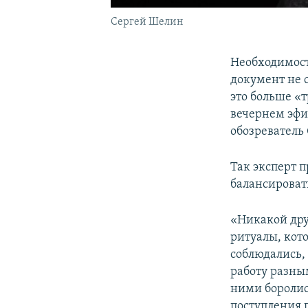
Сергей Шелин
Необходимост
документ не 
это больше «
вечернем эф
обозреватель
Так эксперт 
балансироват
«Никакой дру
ритуалы, кот
соблюдались,
работу разны
ними боролись
поступления 