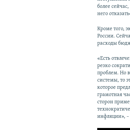
более сейчас,
него отказать
Кроме того, 
России. Сейч
расходы бюдж
«Есть отвлеч
резко сократ
проблем. Но 
системы, то 
которое предл
грамотная час
сторон пример
технократичес
инфляции», –