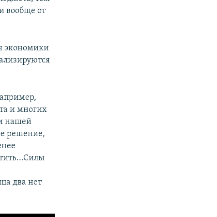
и вообще от
ия экономики
нализируются
например,
та и многих
 и нашей
ое решение,
енее
атить...Силы
яца два нет