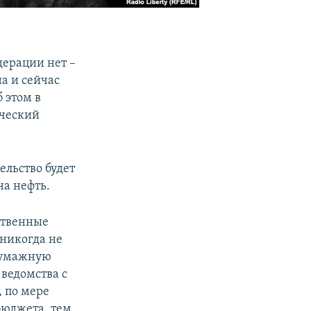
дерации нет –
а и сейчас
 этом в
ический
ельство будет
а нефть.
ственные
 никогда не
 бумажную
 ведомства с
, по мере
бюджета, тем