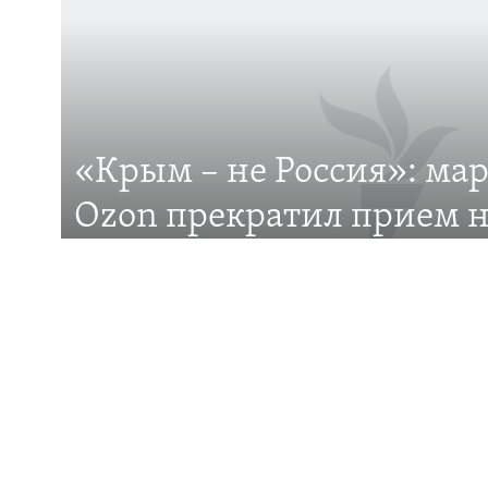
ПРИСОЕДИНЯЙТЕСЬ!
«Крым – не Россия»: ма
Все сайты RFE/RL
Ozon прекратил прием н
на Крымском полуостро
Российский маркетплейс Ozon отказывается до
Крым? В чем причина?