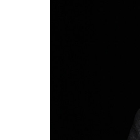
ПОБЕДИТЕЛЕЙ НЕ СУДЯТ?
КРЫМ.НЕПОКОРЕННЫЙ
ELIFBE
УКРАИНСКАЯ ПРОБЛЕМА КРЫМА