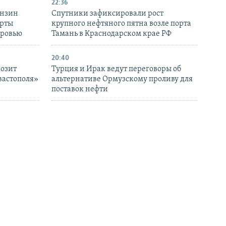
22:36
ензин
Спутники зафиксировали рост
ерты
крупного нефтяного пятна возле порта
оровью
Тамань в Краснодарском крае РФ
20:40
розит
Турция и Ирак ведут переговоры об
вастополя»
альтернативе Ормузскому проливу для
поставок нефти
18:05
Германия расследует «очень
вия» для
серьезные» инциденты около
украинского самолета и рейса DHL в
Лейпциге
16:45
 двум
Путин провел перестановки в
госизмене –
руководстве группировок, воюющих
против Украины