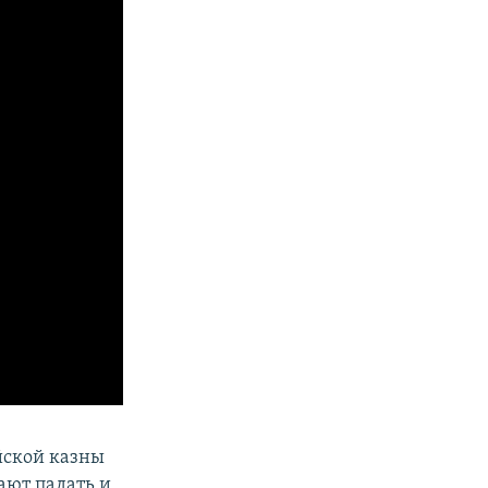
йской казны
ают падать и