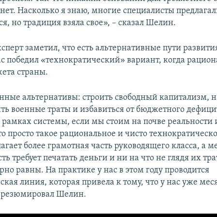
 нет. Насколько я знаю, многие специалисты предлагал
ся, но традиция взяла свое», – сказал Шелин.
эксперт заметил, что есть альтернативные пути развит
ас победил «технократический» вариант, когда рацио
ета страны.
енные альтернативы: строить свободный капитализм, 
ить военные траты и избавиться от бюджетного дефици
в рамках системы, если мы стоим на почве реальности
это просто такое рациональное и чисто технократическ
агает более грамотная часть руководящего класса, а м
ть требует печатать деньги и ни на что не глядя их тр
но равны. На практике у нас в этом году проводится
кая линия, которая привела к тому, что у нас уже мес
 резюмировал Шелин.