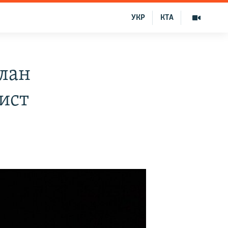
УКР
КТА
план
ист