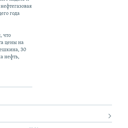
 нефтегазовая
его года
, что
та цены на
решкина, 30
на нефть,