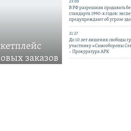
23:00
В РФ разрешили продавать б
стандарта 1990-х годов: эксп
предупреждают об угрозе зд
21:27
До 10 лет лишения свободы г
ркетплейс
участнику «Самообороны Се
– Прокуратура АРК
овых заказов
19:42
ве
Удары РФ по Украине имеют
«катастрофические последст
ставлять товары в
гражданских – миссия ООН
17:18
В Украине вынесли приговор
судьям из Крыма по статье о 
Прокуратура АРК