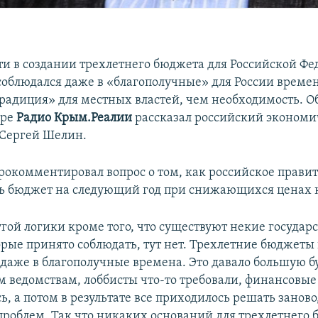
и в создании трехлетнего бюджета для Российской Фе
соблюдался даже в «благополучные» для России времен
традиция» для местных властей, чем необходимость. Об
ире
Радио Крым.Реалии
рассказал российский эконом
 Сергей Шелин.
прокомментировал вопрос о том, как российское правит
ь бюджет на следующий год при снижающихся ценах н
гой логики кроме того, что существуют некие государ
орые принято соблюдать, тут нет. Трехлетние бюджеты
 даже в благополучные времена. Это давало большую
м ведомствам, лоббисты что-то требовали, финансовые
, а потом в результате все приходилось решать заново
проблем. Так что никаких оснований для трехлетнего 