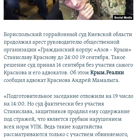
ПРИСОЕДИНЯЙТЕСЬ!
ПОБЕДИТЕЛЕЙ НЕ СУДЯТ?
КРЫМ.НЕПОКОРЕННЫЙ
ELIFBE
Бориспольский горрайонный суд Киевской области
УКРАИНСКАЯ ПРОБЛЕМА КРЫМА
продолжил арест руководителю общественной
Все сайты RFE/RL
организации «Гражданский корпус «Азов – Крым»
Станиславу Краснову до 24:00 19 сентября. Такое
решение суд принял 16 сентября без участия самого
Краснова и его адвокатов. Об этом
Крым.Реалии
сообщил адвокат Краснова Андрей Мамалыга.
«Подготовительное заседание отложили на 19 число
на 14:00. Но суд фактически без участия
Станислава, защитников продлил ему содержание
под стражей, что является грубым нарушением
всех норм УПК. Ведь такие ходатайства
рассматриваются только с участием обвиняемого,