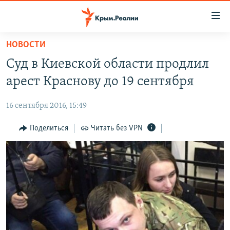
Доступность
ссылки
Вернуться
НОВОСТИ
к
НОВОСТИ
Суд в Киевской области продлил
основному
СПЕЦПРОЕКТЫ
содержанию
арест Краснову до 19 сентября
ВОДА
Вернутся
ГРУЗ 200
к
16 сентября 2016, 15:49
ИСТОРИЯ
КАРТА ВОЕННЫХ ОБЪЕКТОВ КРЫМА
главной
ЕЩЕ
Поделиться
Читать без VPN
11 ЛЕТ ОККУПАЦИИ КРЫМА. 11 ИСТОРИЙ СОПРОТИВЛЕНИЯ
навигации
Вернутся
РАДІО СВОБОДА
ИНТЕРАКТИВ
к
КАК ОБОЙТИ БЛОКИРОВКУ
ИНФОГРАФИКА
поиску
ТЕЛЕПРОЕКТ КРЫМ.РЕАЛИИ
Українською
СОВЕТЫ ПРАВОЗАЩИТНИКОВ
Qırımtatar
ПРОПАВШИЕ БЕЗ ВЕСТИ