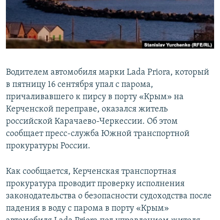
ПРИСОЕДИНЯЙТЕСЬ!
ПОБЕДИТЕЛЕЙ НЕ СУДЯТ?
КРЫМ.НЕПОКОРЕННЫЙ
ELIFBE
УКРАИНСКАЯ ПРОБЛЕМА КРЫМА
Водителем автомобиля марки Lada Priora, который
Все сайты RFE/RL
в пятницу 16 сентября упал с парома,
причаливавшего к пирсу в порту «Крым» на
Керченской переправе, оказался житель
российской Карачаево-Черкессии. Об этом
сообщает пресс-служба Южной транспортной
прокуратуры России.
Как сообщается, Керченская транспортная
прокуратура проводит проверку исполнения
законодательства о безопасности судоходства после
падения в воду с парома в порту «Крым»