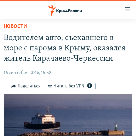
Доступность
ссылки
Вернуться
НОВОСТИ
к
НОВОСТИ
Водителем авто, съехавшего в
основному
СПЕЦПРОЕКТЫ
содержанию
море с парома в Крыму, оказался
ВОДА
Вернутся
ГРУЗ 200
житель Карачаево-Черкессии
к
ИСТОРИЯ
КАРТА ВОЕННЫХ ОБЪЕКТОВ КРЫМА
главной
16 сентября 2016, 15:58
ЕЩЕ
11 ЛЕТ ОККУПАЦИИ КРЫМА. 11 ИСТОРИЙ СОПРОТИВЛЕНИЯ
навигации
Вернутся
Поделиться
Читать без VPN
РАДІО СВОБОДА
ИНТЕРАКТИВ
к
КАК ОБОЙТИ БЛОКИРОВКУ
ИНФОГРАФИКА
поиску
ТЕЛЕПРОЕКТ КРЫМ.РЕАЛИИ
Українською
СОВЕТЫ ПРАВОЗАЩИТНИКОВ
Qırımtatar
ПРОПАВШИЕ БЕЗ ВЕСТИ