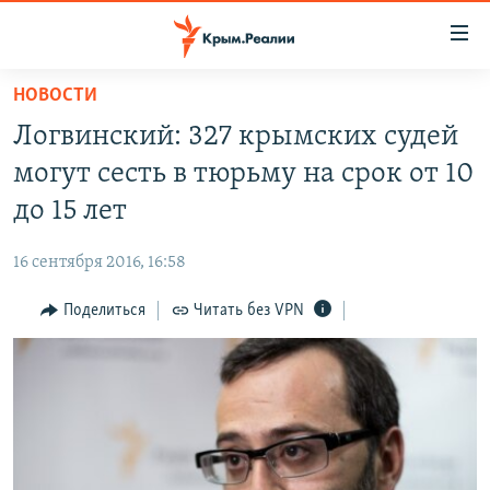
Доступность
ссылки
Вернуться
НОВОСТИ
к
НОВОСТИ
Логвинский: 327 крымских судей
основному
СПЕЦПРОЕКТЫ
содержанию
могут сесть в тюрьму на срок от 10
ВОДА
Вернутся
ГРУЗ 200
до 15 лет
к
ИСТОРИЯ
КАРТА ВОЕННЫХ ОБЪЕКТОВ КРЫМА
главной
16 сентября 2016, 16:58
ЕЩЕ
11 ЛЕТ ОККУПАЦИИ КРЫМА. 11 ИСТОРИЙ СОПРОТИВЛЕНИЯ
навигации
Вернутся
Поделиться
Читать без VPN
РАДІО СВОБОДА
ИНТЕРАКТИВ
к
КАК ОБОЙТИ БЛОКИРОВКУ
ИНФОГРАФИКА
поиску
ТЕЛЕПРОЕКТ КРЫМ.РЕАЛИИ
Українською
СОВЕТЫ ПРАВОЗАЩИТНИКОВ
Qırımtatar
ПРОПАВШИЕ БЕЗ ВЕСТИ