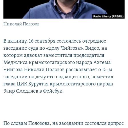
ПРИСОЕДИНЯЙТЕСЬ!
ПОБЕДИТЕЛЕЙ НЕ СУДЯТ?
КРЫМ.НЕПОКОРЕННЫЙ
Николай Полозов
ELIFBE
УКРАИНСКАЯ ПРОБЛЕМА КРЫМА
В пятницу, 16 сентября состоялось очередное
Все сайты RFE/RL
заседание суда по «делу Чийгоза». Видео, на
котором адвокат заместителя председателя
Меджлиса крымскотатарского народа Ахтема
Чийгоза Николай Полозов рассказывает о 15-м
заседании по делу его подзащитного, поместил
глава ЦИК Курултая крымскотатарского народа
Заир Смедляев в Фейсбук.
По словам Полозова, на заседании состоялся допрос