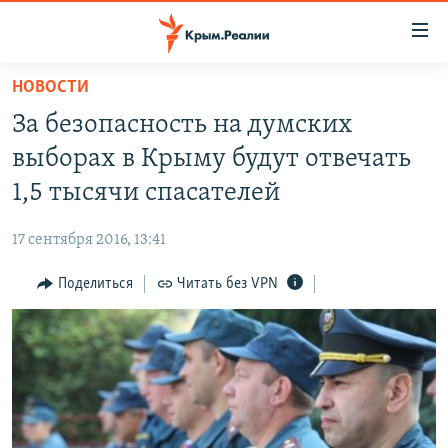
Доступность
ссылки
Вернуться
НОВОСТИ
к
НОВОСТИ
За безопасность на думских
основному
СПЕЦПРОЕКТЫ
содержанию
выборах в Крыму будут отвечать
ВОДА
Вернутся
ГРУЗ 200
1,5 тысячи спасателей
к
ИСТОРИЯ
КАРТА ВОЕННЫХ ОБЪЕКТОВ КРЫМА
главной
17 сентября 2016, 13:41
ЕЩЕ
11 ЛЕТ ОККУПАЦИИ КРЫМА. 11 ИСТОРИЙ СОПРОТИВЛЕНИЯ
навигации
Вернутся
Поделиться
Читать без VPN
РАДІО СВОБОДА
ИНТЕРАКТИВ
к
КАК ОБОЙТИ БЛОКИРОВКУ
ИНФОГРАФИКА
поиску
ТЕЛЕПРОЕКТ КРЫМ.РЕАЛИИ
Українською
СОВЕТЫ ПРАВОЗАЩИТНИКОВ
Qırımtatar
ПРОПАВШИЕ БЕЗ ВЕСТИ