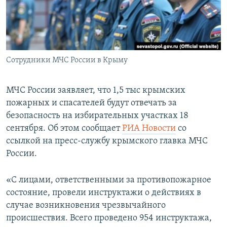
ПРИСОЕДИНЯЙТЕСЬ!
ПОБЕДИТЕЛЕЙ НЕ СУДЯТ?
КРЫМ.НЕПОКОРЕННЫЙ
ELIFBE
Сотрудники МЧС России в Крыму
УКРАИНСКАЯ ПРОБЛЕМА КРЫМА
Все сайты RFE/RL
МЧС России заявляет, что 1,5 тыс крымских
пожарных и спасателей будут отвечать за
безопасность на избирательных участках 18
сентября. Об этом сообщает
РИА Новости
со
ссылкой на пресс-службу крымского главка МЧС
России.
«С лицами, ответственными за противопожарное
состояние, провели инструктажи о действиях в
случае возникновения чрезвычайного
происшествия. Всего проведено 954 инструктажа,