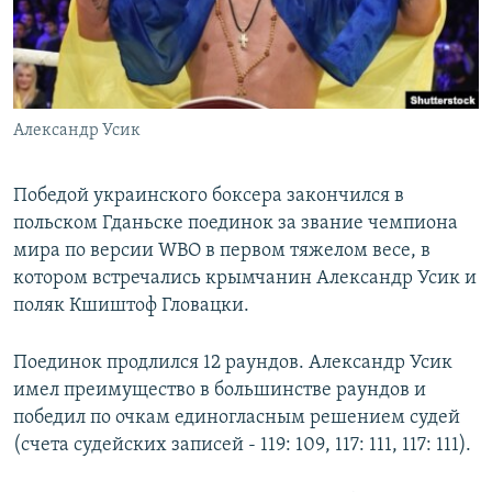
ПРИСОЕДИНЯЙТЕСЬ!
ПОБЕДИТЕЛЕЙ НЕ СУДЯТ?
КРЫМ.НЕПОКОРЕННЫЙ
ELIFBE
Александр Усик
УКРАИНСКАЯ ПРОБЛЕМА КРЫМА
Все сайты RFE/RL
Победой украинского боксера закончился в
польском Гданьске поединок за звание чемпиона
мира по версии WBO в первом тяжелом весе, в
котором встречались крымчанин Александр Усик и
поляк Кшиштоф Гловацки.
Поединок продлился 12 раундов. Александр Усик
имел преимущество в большинстве раундов и
победил по очкам единогласным решением судей
(счета судейских записей - 119: 109, 117: 111, 117: 111).