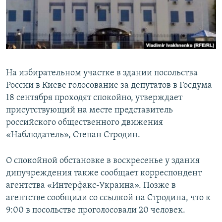
ПРИСОЕДИНЯЙТЕСЬ!
ПОБЕДИТЕЛЕЙ НЕ СУДЯТ?
КРЫМ.НЕПОКОРЕННЫЙ
ELIFBE
УКРАИНСКАЯ ПРОБЛЕМА КРЫМА
На избирательном участке в здании посольства
Все сайты RFE/RL
России в Киеве голосование за депутатов в Госдума
18 сентября проходят спокойно, утверждает
присутствующий на месте представитель
российского общественного движения
«Наблюдатель», Степан Стродин.
О спокойной обстановке в воскресенье у здания
дипучреждения также сообщает корреспондент
агентства «Интерфакс-Украина». Позже в
агентстве сообщили со ссылкой на Стродина, что к
9:00 в посольстве проголосовали 20 человек.