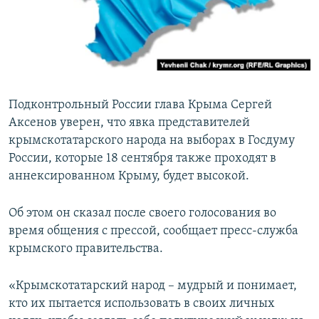
ПРИСОЕДИНЯЙТЕСЬ!
ПОБЕДИТЕЛЕЙ НЕ СУДЯТ?
КРЫМ.НЕПОКОРЕННЫЙ
ELIFBE
УКРАИНСКАЯ ПРОБЛЕМА КРЫМА
Подконтрольный России глава Крыма Сергей
Все сайты RFE/RL
Аксенов уверен, что явка представителей
крымскотатарского народа на выборах в Госдуму
России, которые 18 сентября также проходят в
аннексированном Крыму, будет высокой.
Об этом он сказал после своего голосования во
время общения с прессой, сообщает пресс-служба
крымского правительства.
«Крымскотатарский народ – мудрый и понимает,
кто их пытается использовать в своих личных