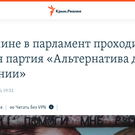
лине в парламент проход
я партия «Альтернатива 
нии»
, 19:32
ся
Читать без VPN