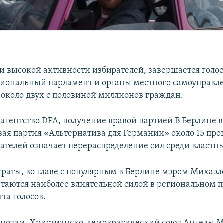
ри высокой активности избирателей, завершается голо
гиональный парламент и органы местного самоуправл
 около двух с половиной миллионов граждан.
 агентство DPA, получение правой партией В Берлине 
вая партия «Альтернатива для Германии» около 15 про
рателей означает перераспределение сил среди властны
раты, во главе с популярным в Берлине мэром Михаэ
таются наиболее влиятельной силой в региональном п
та голосов.
гнозам, Христианско-демократический союз Ангелы М