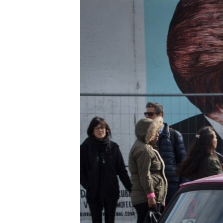
ПОБЕДИТЕЛЕЙ НЕ СУДЯТ?
КРЫМ.НЕПОКОРЕННЫЙ
ELIFBE
УКРАИНСКАЯ ПРОБЛЕМА КРЫМА