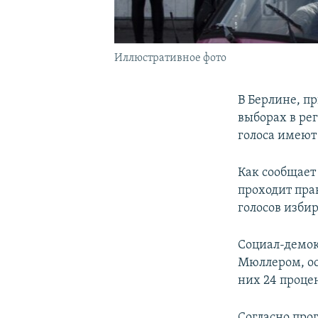
Иллюстративное фото
В Берлине, п
выборах в ре
голоса имеют
Как сообщает
проходит пра
голосов изби
Социал-демок
Мюллером, ос
них 24 процен
Согласно про