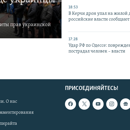
18:53
В Керчи дрон упал на жилой 
российские власти сообщают
щиты прав украинской
17:28
Удар РФ по Одессе: поврежде
пострадал человек – власти
ПРИСОЕДИНЯЙТЕСЬ!
и. О нас
омментирования
опирайта