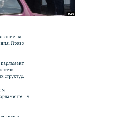
сование на
ения. Право
в парламент
центов
х структур.
лем
арламенте – у
еркель и