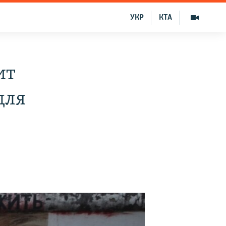
УКР
КТА
ит
для