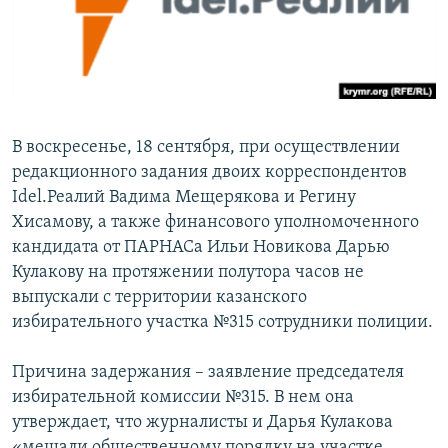
ПРИСОЕДИНЯЙТЕСЬ!
ПОБЕДИТЕЛЕЙ НЕ СУДЯТ?
КРЫМ.НЕПОКОРЕННЫЙ
ELIFBE
УКРАИНСКАЯ ПРОБЛЕМА КРЫМА
В воскресенье, 18 сентября, при осуществлении
Все сайты RFE/RL
редакционного задания двоих корреспондентов
Idel.Реалий Вадима Мещерякова и Регину
Хисамову, а также финансового уполномоченного
кандидата от ПАРНАСа Ильи Новикова Дарью
Кулакову на протяжении полутора часов не
выпускали с территории казанского
избирательного участка №315 сотрудники полиции.
Причина задержания – заявление председателя
избирательной комиссии №315. В нем она
утверждает, что журналисты и Дарья Кулакова
«мешали общественному порядку на участке,