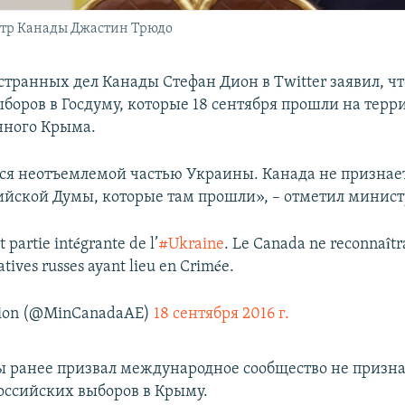
стр Канады Джастин Трюдо
транных дел Канады Стефан Дион в Twitter заявил, чт
ыборов в Госдуму, которые 18 сентября прошли на терр
нного Крыма.
ся неотъемлемой частью Украины. Канада не признае
ийской Думы, которые там прошли», – отметил минист
t partie intégrante de l’
#Ukraine
. Le Canada ne reconnaîtra
latives russes ayant lieu en Crimée.
Dion (@MinCanadaAE)
18 сентября 2016 г.
ранее призвал международное сообщество не призна
российских выборов в Крыму.