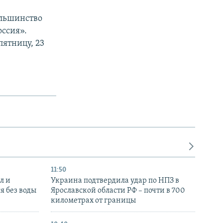
ольшинство
оссия».
пятницу, 23
11:50
л и
Украина подтвердила удар по НПЗ в
я без воды
Ярославской области РФ – почти в 700
километрах от границы