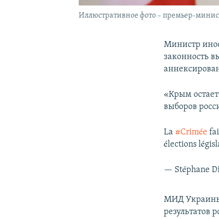
Иллюстративное фото – премьер-мини
Министр инос
законность в
аннексирова
«Крым остает
выборов росс
La
#Crimée
fai
élections légis
— Stéphane 
МИД Украины 
результатов 