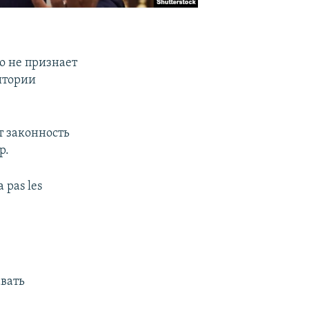
о не признает
итории
т законность
р.
 pas les
вать