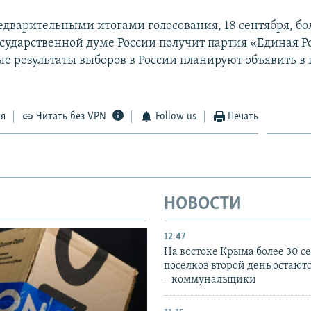
редварительными итогами голосования, 18 сентября, б
осударственной думе России получит партия «Единая Р
е результаты выборов в России планируют объявить в 
ся
Читать без VPN
Follow us
Печать
НОВОСТИ
12:47
На востоке Крыма более 30 се
поселков второй день остаютс
– коммунальщики