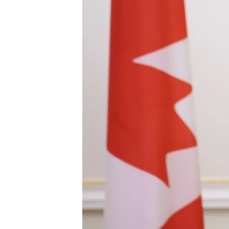
ПОБЕДИТЕЛЕЙ НЕ СУДЯТ?
КРЫМ.НЕПОКОРЕННЫЙ
ELIFBE
УКРАИНСКАЯ ПРОБЛЕМА КРЫМА