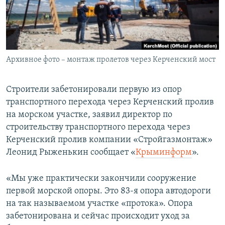
ПРИСОЕДИНЯЙТЕСЬ!
ПОБЕДИТЕЛЕЙ НЕ СУДЯТ?
КРЫМ.НЕПОКОРЕННЫЙ
ELIFBE
Архивное фото – монтаж пролетов через Керченский мост
УКРАИНСКАЯ ПРОБЛЕМА КРЫМА
Все сайты RFE/RL
Строители забетонировали первую из опор
транспортного перехода через Керченский пролив
на морском участке, заявил директор по
строительству транспортного перехода через
Керченский пролив компании «Стройгазмонтаж»
Леонид Рыженькин сообщает «
Крыминформ
».
«Мы уже практически закончили сооружение
первой морской опоры. Это 83-я опора автодороги
на так называемом участке «протока». Опора
забетонирована и сейчас происходит уход за