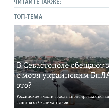
ЧИТАЙТЕ ТАКЖЕ:
ТОП-ТЕМА
В Севастополе обещают 
с моря украинским БпЛА
это?
Российские власти города анонсировали появ
защиты от беспилотников