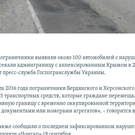
ограничники выявили около 100 автомобилей с нару
секали админграницу с аннексированным Крымом в 20
т пресс-служба Госпогранслужбы Украины.
ала 2016 года пограничники Бердянского и Херсонского
5 транспортных средств, которые граждане перемеща
вную границу с временно оккупированной территори
документами или номерами агрегатов», – говорится 
также сообщили о последнем зафиксированном наруше
пункте «Чонгар» 19 сентября.