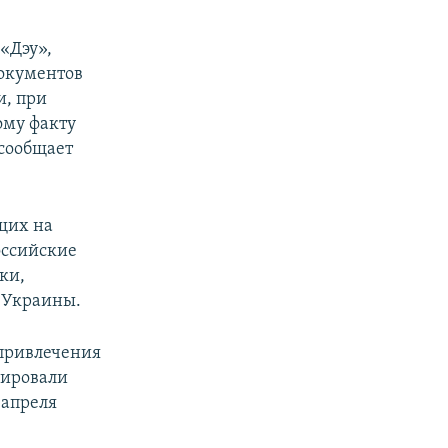
«Дэу»,
документов
и, при
ому факту
сообщает
щих на
оссийские
ки,
м Украины.
 привлечения
рировали
 апреля