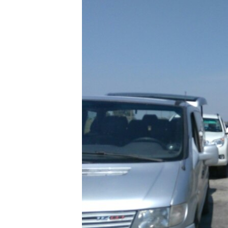
ПОБЕДИТЕЛЕЙ НЕ СУДЯТ?
КРЫМ.НЕПОКОРЕННЫЙ
ELIFBE
УКРАИНСКАЯ ПРОБЛЕМА КРЫМА