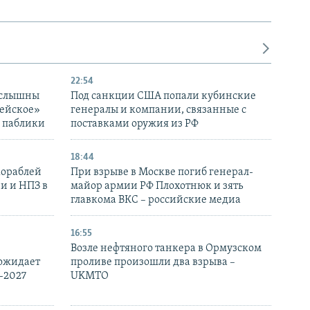
22:54
 слышны
Под санкции США попали кубинские
дейское»
генералы и компании, связанные с
– паблики
поставками оружия из РФ
18:44
кораблей
При взрыве в Москве погиб генерал-
и и НПЗ в
майор армии РФ Плохотнюк и зять
главкома ВКС – российские медиа
16:55
Возле нефтяного танкера в Ормузском
 ожидает
проливе произошли два взрыва –
-2027
UKMTO