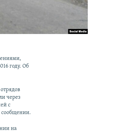
шениями,
16 году. Об
 отрядов
ли через
ей с
в сообщении.
нии на