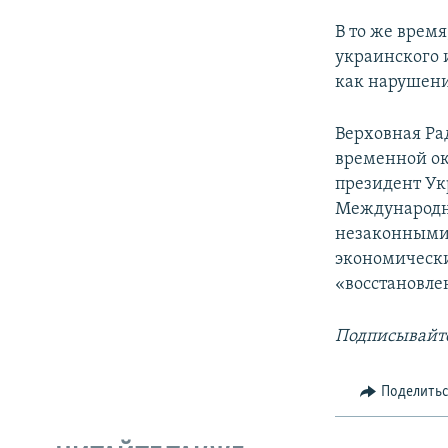
В то же врем
украинского 
как нарушени
Верховная Ра
временной ок
президент Ук
Международн
незаконными 
экономически
«восстановле
Подписывайте
Поделить