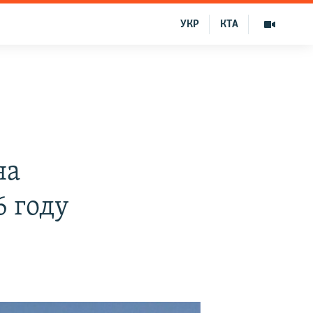
УКР
КТА
на
 году