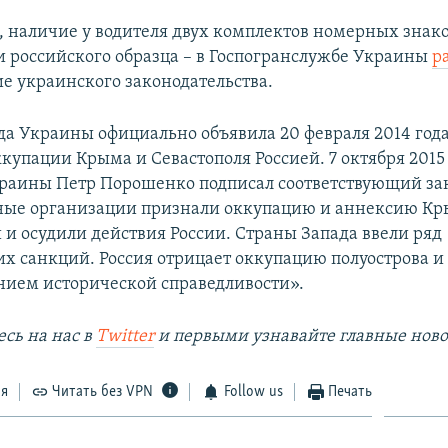
я, наличие у водителя двух комплектов номерных знако
и российского образца – в Госпогранслужбе Украины
р
е украинского законодательства.
да Украины официально объявила 20 февраля 2014 год
купации Крыма и Севастополя Россией. 7 октября 2015
раины Петр Порошенко подписал соответствующий за
ые организации признали оккупацию и аннексию К
и осудили действия России. Страны Запада ввели ряд
х санкций. Россия отрицает оккупацию полуострова и 
нием исторической справедливости».
сь на наc в
Twitter
и первыми узнавайте главные ново
ся
Читать без VPN
Follow us
Печать