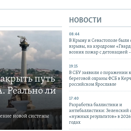
НОВОСТИ
08:44
В Крыму и Севастополе были
взрывы, на аэродроме «Гвар
возник пожар с детонацией 
19:15
В СБУ заявили о поражении 
закрыть путь
береговой охраны ФСБ в Керч
российском Ярославле
. Реально ли
17:40
Разработка баллистики и
антибаллистики: Зеленский
ление новой системы
«нужных результатов» в 2026
годах