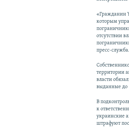
«Гражданин У
которым упра
пограничники
отсутствии в
пограничники
пресс-служба
Собственнико
территории а
власти обязал
выданные до 1
В подконтрол
к ответствен
украинские а
штрафуют пос