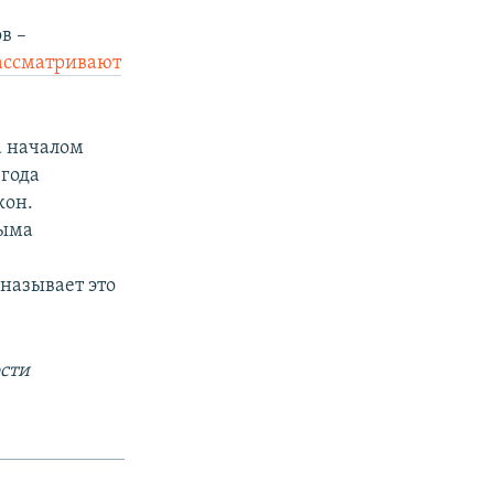
в –
ассматривают
а началом
 года
кон.
рыма
называет это
сти