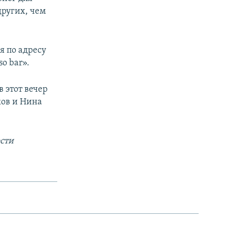
других, чем
я по адресу
so bar».
в этот вечер
ков и Нина
сти