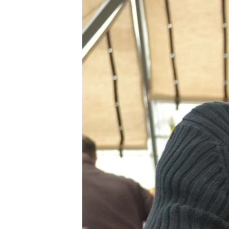
ПОБЕДИТЕЛЕЙ НЕ СУДЯТ?
КРЫМ.НЕПОКОРЕННЫЙ
ELIFBE
УКРАИНСКАЯ ПРОБЛЕМА КРЫМА