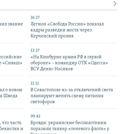
16:27
чил звание
Легион «Свобода России» показал
кадры разведки моста через
Керченский пролив
13:27
оссийские
«На Кинбурне армия РФ в глухой
ке «Сиваш»
обороне» – командир ОТК «Одесса»
ВСУ Денис Носиков
11:11
ал о новом
В Севастополе из-за отключений света
ка Шведа
планируют менять схему питания
светофоров
09:41
 что часть
Бровди: украинские беспилотники
збекистан и
поразили танкер «теневого флота» у