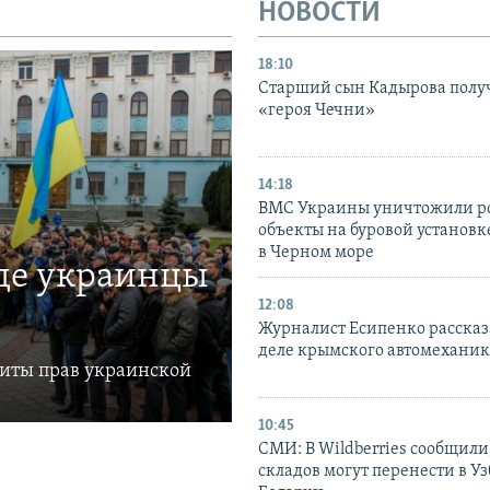
НОВОСТИ
18:10
Старший сын Кадырова полу
«героя Чечни»
14:18
ВМС Украины уничтожили р
объекты на буровой установ
в Черном море
где украинцы
12:08
Журналист Есипенко рассказ
деле крымского автомехани
щиты прав украинской
10:45
СМИ: В Wildberries сообщили,
складов могут перенести в У