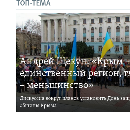
ТОП-ТЕМА
Андрей Щекун: «Крым –
единственный регион, 
– меньшинство»
Дискуссия вокруг планов установить День за
общины Крыма