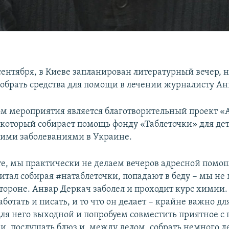
 сентября, в Киеве запланирован литературный вечер, 
собрать средства для помощи в лечении журналисту Ан
м мероприятия является благотворительный проект «
, который собирает помощь фонду «Таблеточки» для дет
ими заболеваниями в Украине.
те, мы практически не делаем вечеров адресной помощ
 читал собирая #натаблеточки, попадают в беду − мы н
стороне. Анвар Деркач заболел и проходит курс химии.
ботать и писать, и то что он делает − крайне важно для
ля него выходной и попробуем совместить приятное с
и, послушать блюз и, между делом, собрать немного д