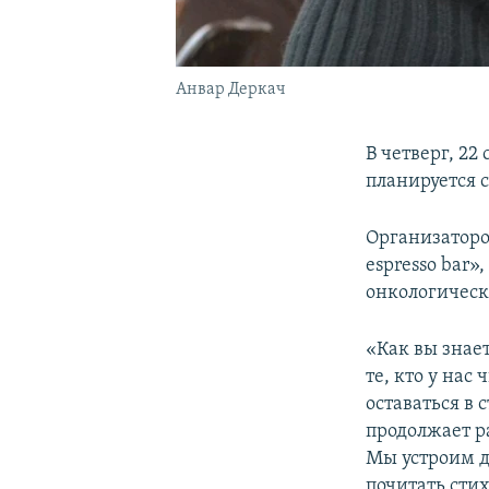
Анвар Деркач
В четверг, 22
планируется 
Организаторо
espresso bar»
онкологическ
«Как вы знае
те, кто у нас
оставаться в 
продолжает ра
Мы устроим д
почитать стих