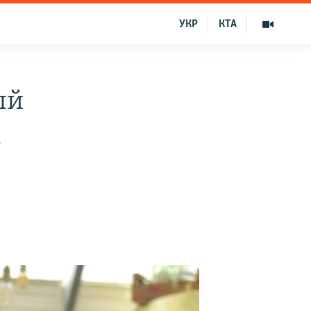
УКР
КТА
ый
а