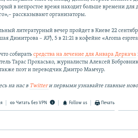
торый в непростое время находит больше времени для 
ого»,− рассказывают организаторы.
льный литературный вечер пройдет в Киеве 22 сентябр
шая Димитрова –
КР
), 5 в 21:21 в кофейне «Аroma espres
 что собирать
средства на лечение для Анвара Деркача
атель Тарас Прохасько, журналисты Алексей Бобровни
 также поэт и переводчик Дмитро Мамчур.
сь на наc в
Twitter
и первыми узнавайте главные ново
ся
Читать без VPN
Follow us
Печать