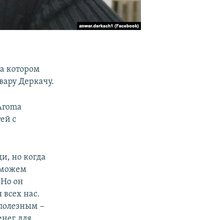
на котором
вару Деркачу.
Aroma
ей с
и, но когда
е можем
 Но он
 всех нас.
 полезным −
енег для