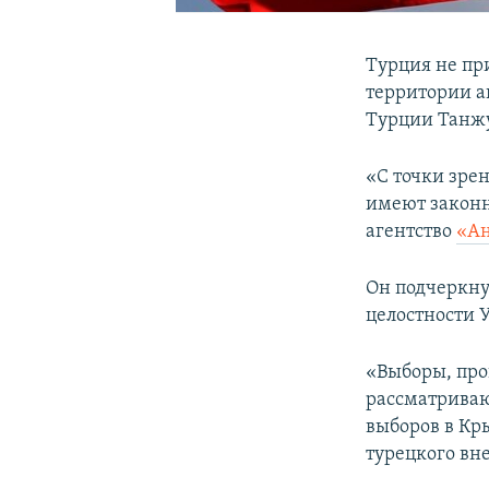
Турция не пр
территории а
Турции Танжу
«С точки зре
имеют законн
агентство
«Ан
Он подчеркну
целостности 
«Выборы, про
рассматривают
выборов в Кр
турецкого вн