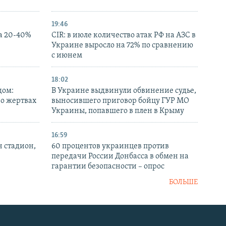
19:46
а 20-40%
CIR: в июле количество атак РФ на АЗС в
Украине выросло на 72% по сравнению
с июнем
18:02
дом:
В Украине выдвинули обвинение судье,
 о жертвах
выносившего приговор бойцу ГУР МО
Украины, попавшего в плен в Крыму
16:59
н стадион,
60 процентов украинцев против
передачи России Донбасса в обмен на
гарантии безопасности – опрос
БОЛЬШЕ