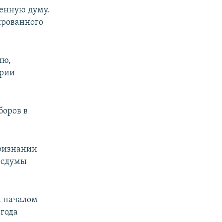
венную думу.
ированного
ию,
ории
боров в
признании
осдумы
а началом
 года