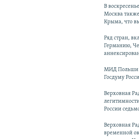
В воскресенье
Москва также
Крыма, что в
Ряд стран, в
Германию, Че
аннексирова
МИД Польши п
Госдуму Росси
Верховная Ра
легитимности
России седьмо
Верховная Ра
временной ок