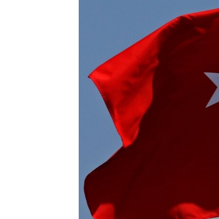
ПОБЕДИТЕЛЕЙ НЕ СУДЯТ?
КРЫМ.НЕПОКОРЕННЫЙ
ELIFBE
УКРАИНСКАЯ ПРОБЛЕМА КРЫМА