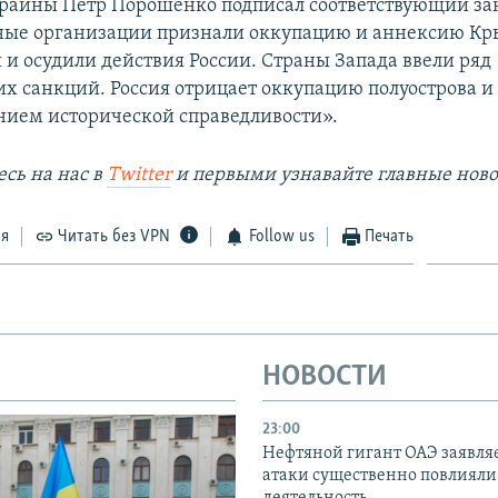
раины Петр Порошенко подписал соответствующий за
ые организации признали оккупацию и аннексию К
и осудили действия России. Страны Запада ввели ряд
х санкций. Россия отрицает оккупацию полуострова и 
нием исторической справедливости».
сь на наc в
Twitter
и первыми узнавайте главные ново
ся
Читать без VPN
Follow us
Печать
НОВОСТИ
23:00
Нефтяной гигант ОАЭ заявляе
атаки существенно повлияли 