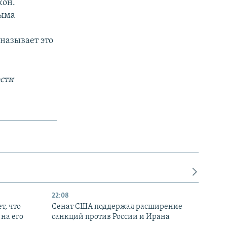
кон.
рыма
называет это
сти
22:08
т, что
Сенат США поддержал расширение
на его
санкций против России и Ирана