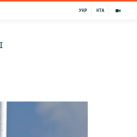
УКР
КТА
ы