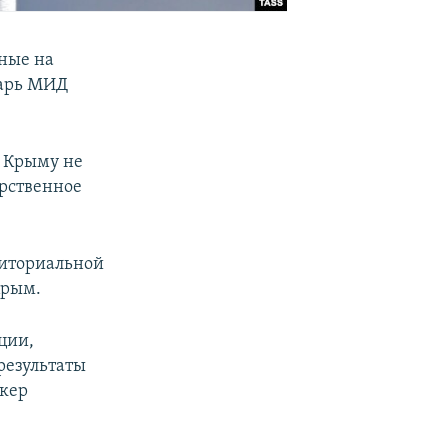
нные на
тарь МИД
в Крыму не
арственное
риториальной
Крым.
ции,
результаты
икер