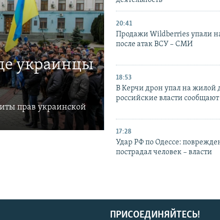
деятельность
20:41
Продажи Wildberries упали н
после атак ВСУ – СМИ
где украинцы
18:53
В Керчи дрон упал на жилой 
российские власти сообщают
щиты прав украинской
17:28
Удар РФ по Одессе: поврежде
пострадал человек – власти
ПРИСОЕДИНЯЙТЕСЬ!