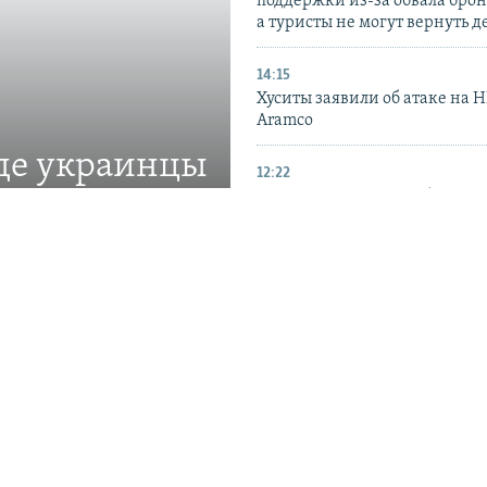
поддержки из-за обвала бро
а туристы не могут вернуть д
14:15
Хуситы заявили об атаке на 
Aramco
где украинцы
12:22
Британия усилила наблюдени
российским флотом
щиты прав украинской
10:14
В СБС ВСУ заявили о пораже
судов российского «теневого 
Черном море
ПРИСОЕДИНЯЙТЕСЬ!