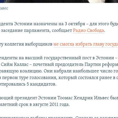
ьвес
ента Эстонии назначены на 3 октября – для этого буд
 заседание парламента, сообщает
Радио Свобода
.
оту коллегия выборщиков
не смогла избрать главу госуд
енденты на высший государственный пост в Эстонии –
 Сийм Каллас – почетный председатель Партии реформ
правящую коалицию. Они набрали наибольшее число го
первом туре голосования, который состоялся ранее в с
отировались 5 кандидатов.
ющий президент Эстонии Тоомас Хендрик Ильвес был
илетний срок в августе 2011 года.