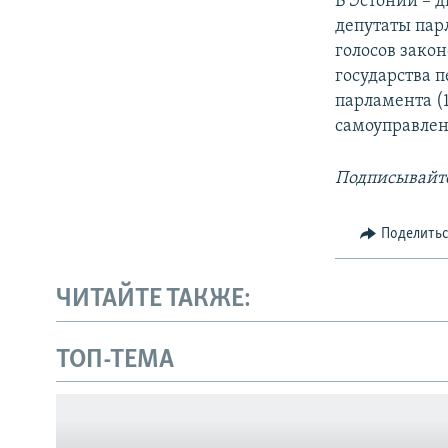
В Эстонии – 
депутаты парл
голосов закон
государства 
парламента (1
самоуправлен
Подписывайте
Поделить
ЧИТАЙТЕ ТАКЖЕ:
Українською
ТОП-ТЕМА
Qırımtatar
ПРИСОЕДИНЯЙТЕСЬ!