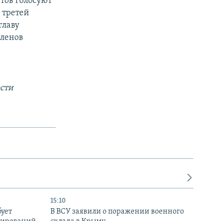
тов голосуют
 третей
главу
членов
сти
15:10
бует
В ВСУ заявили о поражении военного