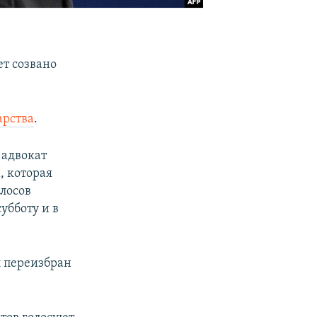
ет созвано
арства
.
 адвокат
, которая
лосов
убботу и в
 переизбран