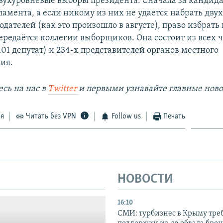
двухуровневые выборы президента. Сначала за кандида
амента, а если никому из них не удается набрать двух
одателей (как это произошло в августе), право избрать 
передаётся коллегии выборщиков. Она состоит из всех 
01 депутат) и 234-х представителей органов местного
ия.
сь на наc в
Twitter
и первыми узнавайте главные ново
ся
Читать без VPN
Follow us
Печать
НОВОСТИ
16:10
СМИ: турбизнес в Крыму тре