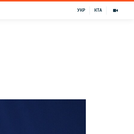
УКР
КТА