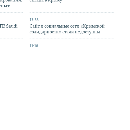
нирований,
склада в Крыму
еньги
13:33
НПЗ Saudi
Сайт и социальные сети «Крымской
солидарности» стали недоступны
11:18
е за
В Крыму снова снизят объемы
свободной продажи топлива
09:05
нии трех
Украина закупит у Турции ракеты
флота» в
ATACMS и пусковые установки M270
БОЛЬШЕ