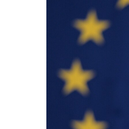
ПОБЕДИТЕЛЕЙ НЕ СУДЯТ?
КРЫМ.НЕПОКОРЕННЫЙ
ELIFBE
УКРАИНСКАЯ ПРОБЛЕМА КРЫМА