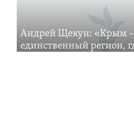
Андрей Щекун: «Крым –
Все сайты RFE/RL
единственный регион, 
– меньшинство»
Дискуссия вокруг планов установить День за
общины Крыма
ПОДДЕРЖКА
ИНФО