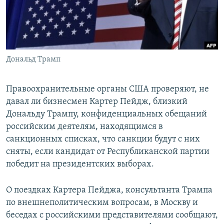
ПРИСОЕДИНЯЙТЕСЬ!
ПОБЕДИТЕЛЕЙ НЕ СУДЯТ?
КРЫМ.НЕПОКОРЕННЫЙ
ELIFBE
Дональд Трамп
УКРАИНСКАЯ ПРОБЛЕМА КРЫМА
Все сайты RFE/RL
Правоохранительные органы США проверяют, не
давал ли бизнесмен Картер Пейдж, близкий
Дональду Трампу, конфиденциальных обещаний
российским деятелям, находящимся в
санкционных списках, что санкции будут с них
сняты, если кандидат от Республиканской партии
победит на президентских выборах.
О поездках Картера Пейджа, консультанта Трампа
по внешнеполитическим вопросам, в Москву и
беседах с российскими представителями сообщают,