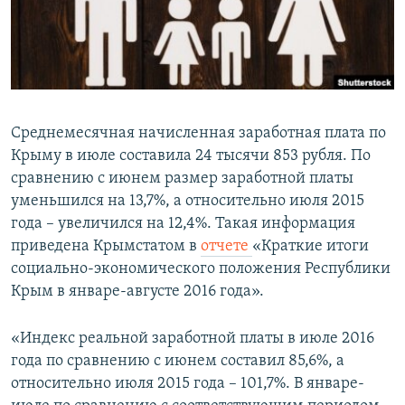
ПРИСОЕДИНЯЙТЕСЬ!
ПОБЕДИТЕЛЕЙ НЕ СУДЯТ?
КРЫМ.НЕПОКОРЕННЫЙ
ELIFBE
УКРАИНСКАЯ ПРОБЛЕМА КРЫМА
Среднемесячная начисленная заработная плата по
Все сайты RFE/RL
Крыму в июле составила 24 тысячи 853 рубля. По
сравнению с июнем размер заработной платы
уменьшился на 13,7%, а относительно июля 2015
года – увеличился на 12,4%. Такая информация
приведена Крымстатом в
отчете
«Краткие итоги
социально-экономического положения Республики
Крым в январе-августе 2016 года».
«Индекс реальной заработной платы в июле 2016
года по сравнению с июнем составил 85,6%, а
относительно июля 2015 года – 101,7%. В январе-